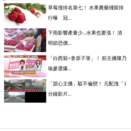
草莓僅排名第七！ 水果農藥殘留排
行曝 冠...
下雨影響產量少...水果也要漲！ 清
明節恐價...
「白西裝+拿原子筆」！ 前主播陳乃
瑜參選爆...
「甜心主播」駁不倫戀！ 元配洩「3
分鐘影片...