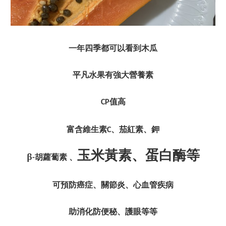
一年四季都可以看到木瓜
平凡水果有強大營養素
值高
CP
富含維生素
、茄紅素、鉀
C
玉米黃素、蛋白酶等
β
胡蘿蔔素
、
-
可預防癌症、關節炎、心血管疾病
助消化防便秘、護眼等等