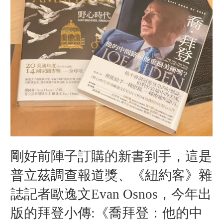
剛好前陣子訂購的新書到手，這是
普立茲調查報道獎、《紐約客》雜
誌記者歐逸文Evan Osnos，今年出
版的拜登小傳:《喬拜登：他的中