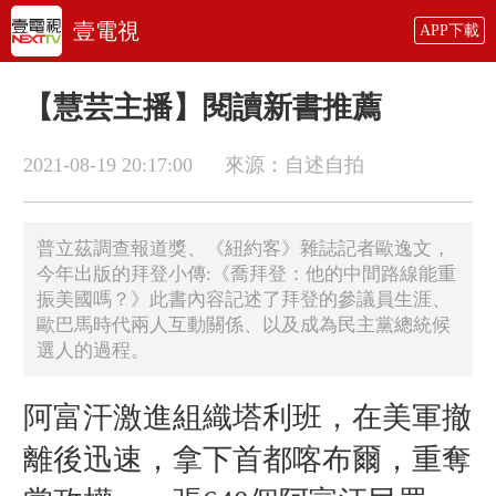
壹電視
APP下載
【慧芸主播】閱讀新書推薦
2021-08-19 20:17:00
來源：自述自拍
普立茲調查報道獎、《紐約客》雜誌記者歐逸文，
今年出版的拜登小傳:《喬拜登：他的中間路線能重
振美國嗎？》此書內容記述了拜登的參議員生涯、
歐巴馬時代兩人互動關係、以及成為民主黨總統候
選人的過程。
阿富汗激進組織塔利班，在美軍撤
離後迅速，拿下首都喀布爾，重奪