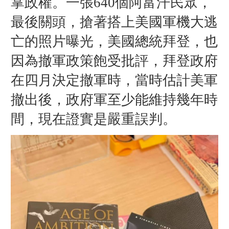
掌政權。一張640個阿富汗民眾，
最後關頭，搶著搭上美國軍機大逃
亡的照片曝光，美國總統拜登，也
因為撤軍政策飽受批評，拜登政府
在四月決定撤軍時，當時估計美軍
撤出後，政府軍至少能維持幾年時
間，現在證實是嚴重誤判。