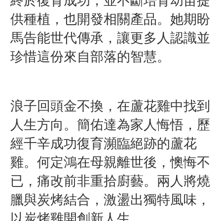
終於復育成功，並不斷培育幼苗提
供種植，也開發相關產品。她期盼
馬告能世代傳承，讓更多人認識並
珍惜這份來自部落的智慧。
浪子回頭金不換，在蘆花雞中找到
人生方向。簡佑達為家人悔悟，歷
經千辛成功復育瀕臨絕跡的蘆花
雞。何定鴻在母親離世後，懊悔不
已，痛改前非重拾廚藝。兩人將燒
臘與炭烤結合，激盪出獨特風味，
以炭烤雞開創新人生。