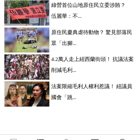
綠營首位山地原住民立委涉賄？
伍麗華：不...
原住民慶典虐待動物？ 驚見部落民
眾「出腳...
4.2萬人走上紐西蘭街頭！ 抗議法案
削減毛利...
法案限縮毛利人權利惹議！ 紐議員
國會「跳...