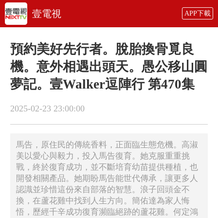
壹電視
APP下載
預約美好先行者。脫胎換骨覓良
機。意外相遇出頭天。愚公移山圓
夢記。壹Walker逗陣行 第470集
2025-02-23 23:00:00
馬告，原住民的傳統香料，正面臨生態危機。高淑
美以愛心與毅力，投入馬告復育。她克服重重挑
戰，終於復育成功，並不斷培育幼苗提供種植，也
開發相關產品。她期盼馬告能世代傳承，讓更多人
認識並珍惜這份來自部落的智慧。浪子回頭金不
換，在蘆花雞中找到人生方向。簡佑達為家人悔
悟，歷經千辛成功復育瀕臨絕跡的蘆花雞。何定鴻