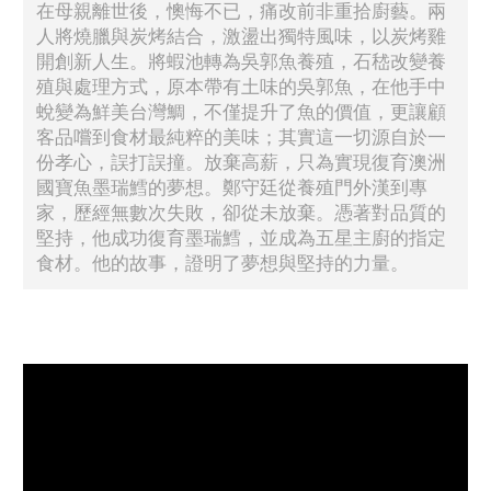
在母親離世後，懊悔不已，痛改前非重拾廚藝。兩
人將燒臘與炭烤結合，激盪出獨特風味，以炭烤雞
開創新人生。將蝦池轉為吳郭魚養殖，石嵇改變養
殖與處理方式，原本帶有土味的吳郭魚，在他手中
蛻變為鮮美台灣鯛，不僅提升了魚的價值，更讓顧
客品嚐到食材最純粹的美味；其實這一切源自於一
份孝心，誤打誤撞。放棄高薪，只為實現復育澳洲
國寶魚墨瑞鱈的夢想。鄭守廷從養殖門外漢到專
家，歷經無數次失敗，卻從未放棄。憑著對品質的
堅持，他成功復育墨瑞鱈，並成為五星主廚的指定
食材。他的故事，證明了夢想與堅持的力量。