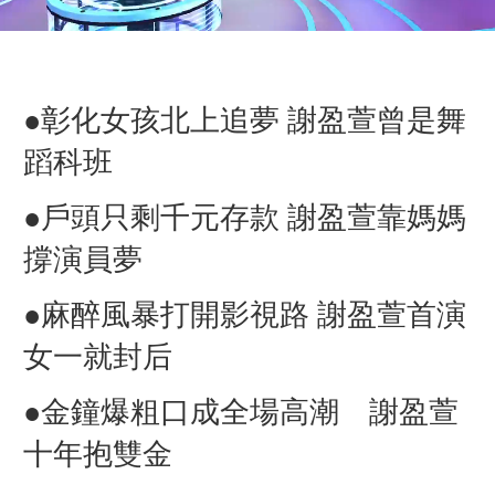
●彰化女孩北上追夢 謝盈萱曾是舞
蹈科班
●戶頭只剩千元存款 謝盈萱靠媽媽
撐演員夢
●麻醉風暴打開影視路 謝盈萱首演
女一就封后
●金鐘爆粗口成全場高潮 謝盈萱
十年抱雙金