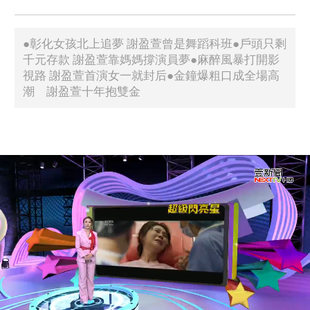
●彰化女孩北上追夢 謝盈萱曾是舞蹈科班●戶頭只剩
千元存款 謝盈萱靠媽媽撐演員夢●麻醉風暴打開影
視路 謝盈萱首演女一就封后●金鐘爆粗口成全場高
潮 謝盈萱十年抱雙金