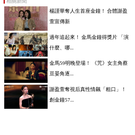
相關新聞
楊謹華奪人生首座金鐘！ 合體謝盈
萱宣傳新
過年追起來！ 金馬金鐘得獎片 「演
什麼、哪...
金馬59明晚登場！ 《咒》女主角蔡
亘晏角逐...
謝盈萱奪視后真性情飆「粗口」！
創金鐘57...