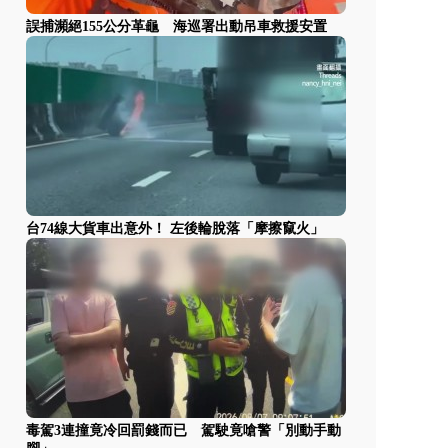
誤捕瀕絕155公分革龜 海巡署出動吊車救援安置
台74線大貨車出意外！ 左後輪脫落「摩擦竄火」
毒駕3連撞竟冷回罰錢而已 駕駛竟嗆警「別動手動