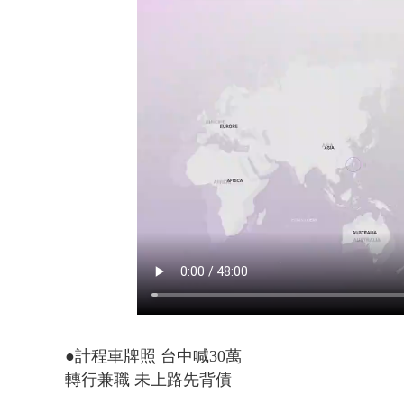
【新聞一點靈
●計程車牌照 台中喊30萬
轉行兼職 未上路先背債