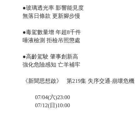
●玻璃透光率 影響能見度
無落日條款 更新腳步慢
●毒駕數量增 年超8千件
唾液檢測 拒檢吊照懲處
●高齡駕駛 肇事創新高
強化危險感知 亡羊補牢
《新聞思想啟》 第219集 失序交通‧崩壞危機
07/04(六)23:00
07/12(日)10:00