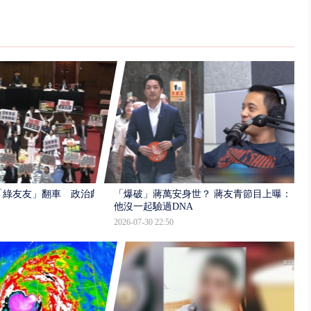
「綠友友」翻車 政治獻
「爆破」蔣萬安身世？ 蔣友青節目上曝：
他沒一起驗過DNA
2026-07-30 22:50