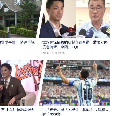
報警慢半拍」 過往爭議遭
韋淳祐深偽賴總統聲音遭查辦 蔣萬安態
度急轉彎、李四川力挺
2026-07-30 16:58
布引退！ 陳鏞基致謝
世足神奇定律「阿根廷」奪冠？ 反指標大
師千萬押寶