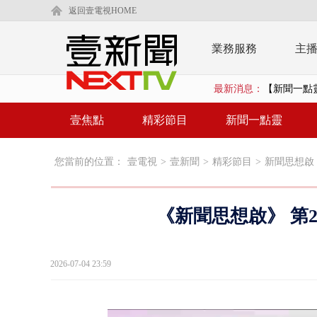
返回壹電視HOME
業務服務
主
最新消息：
蔣萬安提「
又毒駕！ 男
壹焦點
精彩節目
新聞一點靈
漢光演習第4
您當前的位置：
壹電視
>
壹新聞
>
精彩節目
>
新聞思想啟
蔣萬安為慈
柯文哲腳傷
《新聞思想啟》 第2
金防部8小時
白海豚外圍環
2026-07-04 23:59
鄭麗文驚語
在野黨推「