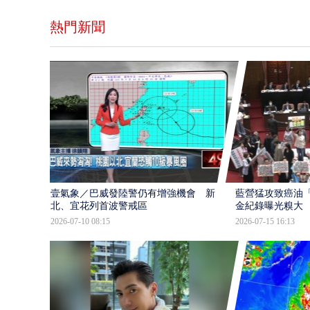
熱門新聞
壹氣象／巴威發陸警仍有增強機會 新
藍營猛攻致癌油
北、宜花列首波警戒區
金紀錄曝光糗大
2026-07-10 08:15
2026-07-15 16:13