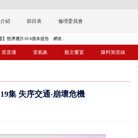
播介紹
節目表
倫理委員會
南有大安森林公園、北有榮星」周...
子撞車拒檢「油門一催」警察狂...
壹直播
壹氣象
藝文饗宴
爆料第壹線
天 海軍近岸防禦演練 賴總統...
濟疫苗轟中央 謝金河：顛倒黑白...
復原神速 拄拐杖後竟能蹦蹦跳跳
19集 失序交通‧崩壞危機
兩度實彈演練！ 中國藉颱風侵台...
流發威！ 陽明山遊客雨傘「被...
「台灣不是國家」轟綠街頭混混？...
未來帳戶」三讀 行政院：編預算...