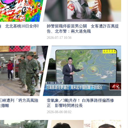
 北北基桃10日全停班
帥警留職停薪當男公關 女客遭詐百萬提
告、北市警：兩大過免職
2026-07-17 10:56
三峽遭列「坍方高風險」
壹氣象／3颱共存！ 白海豚路徑偏西修
性撤離
正 影響時間將拉長
2026-08-06 08:02