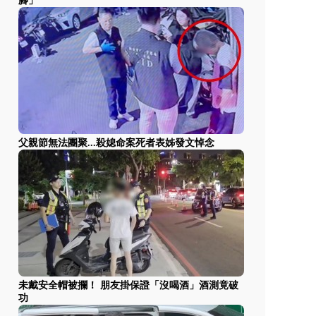
腳」
父親節無法團聚...殺媳命案死者表姊發文悼念
未戴安全帽被攔！ 朋友掛保證「沒喝酒」酒測竟破
功