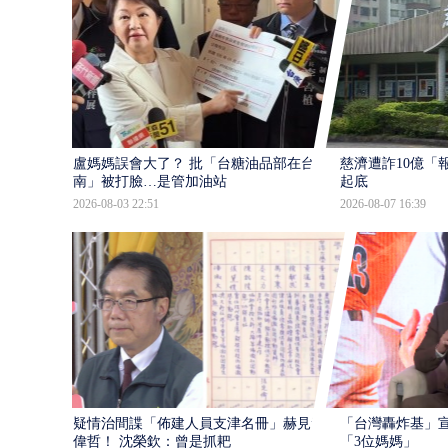
盧媽媽誤會大了？ 批「台糖油品部在台
慈濟遭詐10億「
南」被打臉…是管加油站
起底
2026-08-03 22:51
2026-08-07 16:39
疑情治間諜「佈建人員支津名冊」赫見黃
「台灣轟炸基」宣
偉哲！ 沈榮欽：曾是抓耙
「3位媽媽」