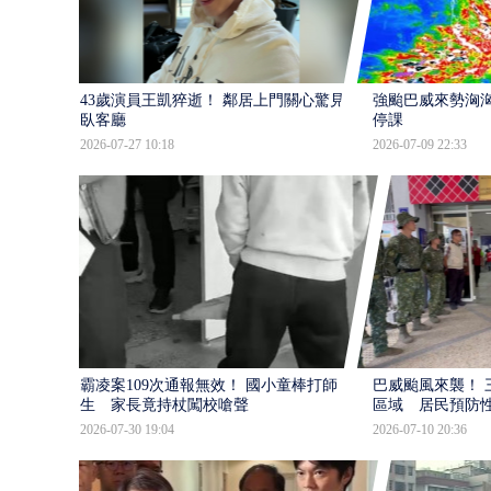
43歲演員王凱猝逝！ 鄰居上門關心驚見倒
強颱巴威來勢洶洶
臥客廳
停課
2026-07-27 10:18
2026-07-09 22:33
霸凌案109次通報無效！ 國小童棒打師
巴威颱風來襲！ 
生 家長竟持杖闖校嗆聲
區域 居民預防
2026-07-30 19:04
2026-07-10 20:36