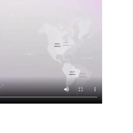
】慈濟遭詐10.6億未提告 網友...