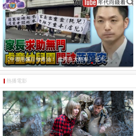
【狠狠抖內幕】抓！毒油真門神現身？盧秀燕...
熱播電影