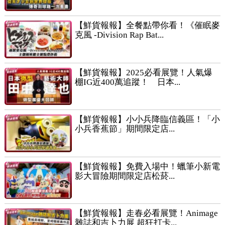
【鮮貨報報】全餐點帶你看！《催眠麥
克風 -Division Rap Bat...
【鮮貨報報】2025必看展覽！人氣爆
棚IG近400萬追蹤！ 日本...
【鮮貨報報】小小兵降臨信義區！「小
小兵香蕉節」期間限定店...
【鮮貨報報】免費入場中！蠟筆小新電
影大冒險期間限定店松菸...
【鮮貨報報】走春必看展覽！Animage
雜誌和吉卜力展 超狂打卡...