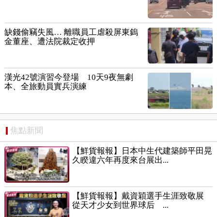
缺錢偷竊失風… 離職員工虐殺屏東鎢
金董座、遭法院裁定收押
漢光42號演習今登場 10天9夜無劇
本、全旅動員實兵演練
焦點新聞
【鮮貨報報】日本中生代建築師平田晃
久睽違六年再度來台展出...
【鮮貨報報】戴資穎選手生涯致敬展
從天才少女到世界球后 ...