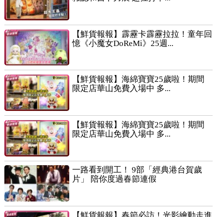
【鮮貨報報】霹靂卡霹靂拉拉！童年回
憶《小魔女DoReMi》25週...
【鮮貨報報】海綿寶寶25歲啦！期間
限定店華山免費入場中 多...
【鮮貨報報】海綿寶寶25歲啦！期間
限定店華山免費入場中 多...
一路看到開工！ 9部「經典港台賀歲
片」 陪你度過春節連假
【鮮貨報報】春節必訪！光影繪動走進