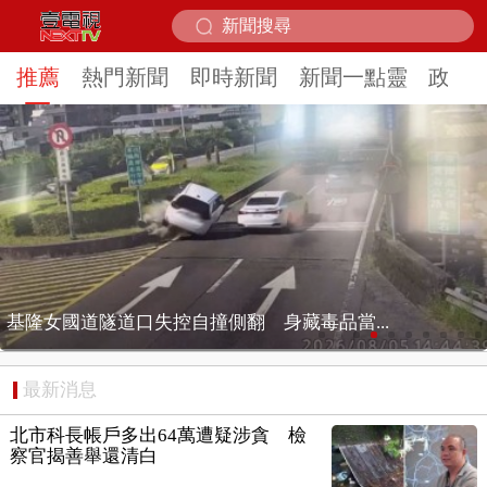
推薦
熱門新聞
即時新聞
新聞一點靈
政治
壹氣象／3颱共存！ 白海豚路徑偏西修正 影...
最新消息
北市科長帳戶多出64萬遭疑涉貪 檢
察官揭善舉還清白