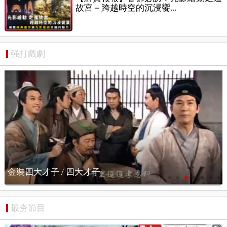
故宮－跨越時空的沉浸饗...
强打戲劇
憨夫成龍 / 卡司元華
最夯節目