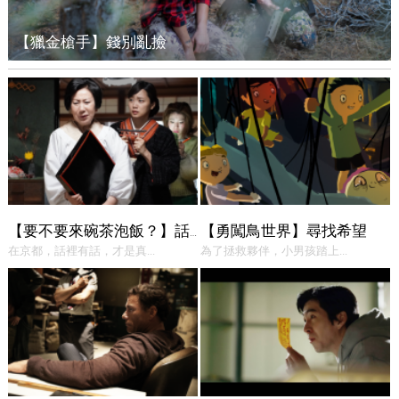
【獵金槍手】錢別亂撿
【勇闖鳥世界】尋找希望
【要不要來碗茶泡飯？】話中有話
在京都，話裡有話，才是真...
為了拯救夥伴，小男孩踏上...