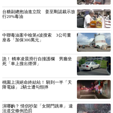
台糖副總抱油進立院 姜至剛認裁示放
行20%毒油
中聯毒油案中檢第4波搜索 3公司董
座各「加保300萬元」
詭！ 轎車凌晨滑行自撞護欄 男癱坐
死「車上搜出煙彈」
桃園上演絕命終結站！ 騎到一半「天
降電線」 2騎士遭勾頸摔
演哪齣？ 情侶吵架「女開門跳車」 違
法道交條例恐罰