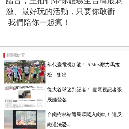
諧音，主播們帶你體驗全台灣最刺
激、最好玩的活動，只要你敢衝
我們陪你一起瘋！
相關新聞
年代壹電視加油！ 5.5hrs耐力馬拉
松 衝出...
從大谷球迷到記者！ 壹電視記者張
辰嬿登各...
台鐵樹林站遭民眾闖入鐵軌！ 違反
鐵道法恐...