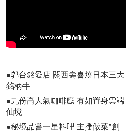
●郭台銘愛店 關西壽喜燒日本三大
銘柄牛
●九份高人氣咖啡廳 有如置身雲端
仙境
●秘境品嘗一星料理 主播做菜"創