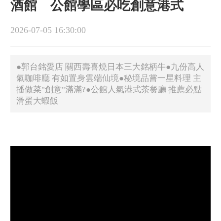
酒館 公館學區必吃創意港式
2026-07-05 16:30:00
●郭台銘愛店 關西壽喜燒日本三大銘柄牛●九份高人
氣咖啡廳 有如置身雲端仙境●秘境品嘗一星料理 主
播做菜"創意"滿滿?●公館人氣港式茶餐廳 推薦必點
滑蛋大蝦飯