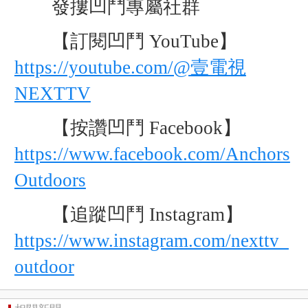
發摟凹鬥專屬社群
【訂閱凹鬥 YouTube】
https://youtube.com/@壹電視
NEXTTV
【按讚凹鬥 Facebook】
https://www.facebook.com/Anchors
Outdoors
【追蹤凹鬥 Instagram】
https://www.instagram.com/nexttv_
outdoor