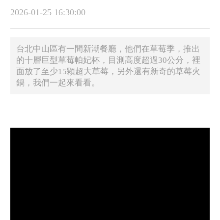
2026-01-25 16:30:00
台北中山區有一間新潮餐廳，他們在草莓季，推出
的十層巨型草莓帕妃杯，目測高度超過30公分，裡
面放了至少15顆超大草莓，另外還有新奇的草莓火
鍋，我們一起來看看。