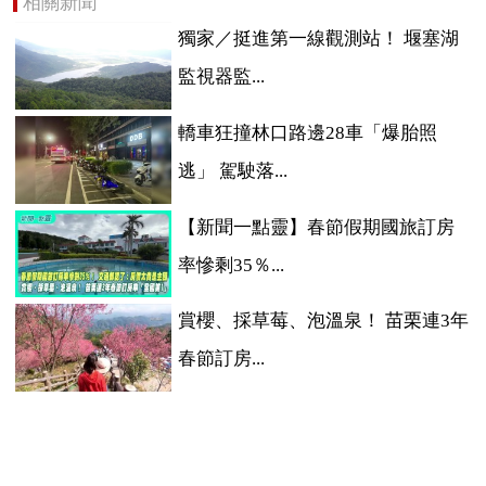
相關新聞
獨家／挺進第一線觀測站！ 堰塞湖
監視器監...
轎車狂撞林口路邊28車「爆胎照
逃」 駕駛落...
【新聞一點靈】春節假期國旅訂房
率慘剩35％...
賞櫻、採草莓、泡溫泉！ 苗栗連3年
春節訂房...