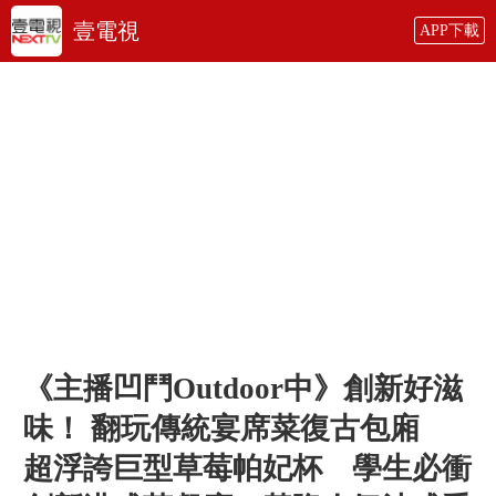
壹電視
APP下載
《主播凹鬥Outdoor中》創新好滋
味！ 翻玩傳統宴席菜復古包廂
超浮誇巨型草莓帕妃杯 學生必衝