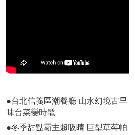
●
台北信義區潮餐廳 山水幻境古早
味台菜變時髦
●
冬季甜點霸主超吸睛 巨型草莓帕