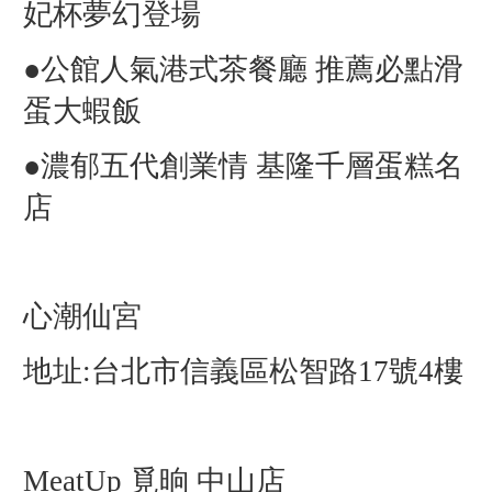
妃杯夢幻登場
●
公館人氣港式茶餐廳 推薦必點滑
蛋大蝦飯
●
濃郁五代創業情 基隆千層蛋糕名
店
心潮仙宮
地址:台北市信義區松智路17號4樓
MeatUp 覓晌 中山店