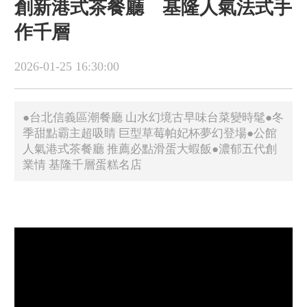
創新港式茶餐廳 基隆人氣法式手
作千層
2026-01-25 16:30:00
●台北信義區潮餐廳 山水幻境古早味台菜變時髦●冬
季甜點霸主超吸睛 巨型草莓帕妃杯夢幻登場●公館
人氣港式茶餐廳 推薦必點滑蛋大蝦飯●濃郁五代創
業情 基隆千層蛋糕名店