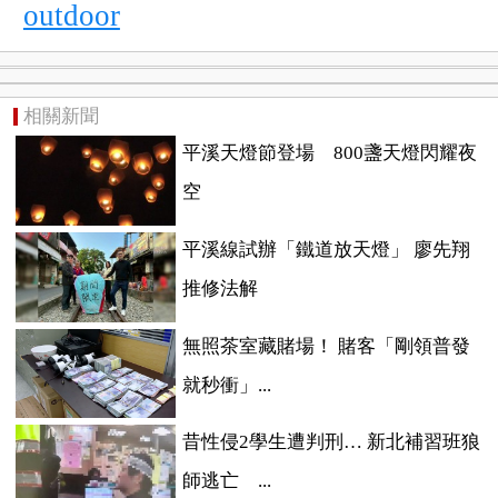
outdoor
相關新聞
平溪天燈節登場 800盞天燈閃耀夜
空
平溪線試辦「鐵道放天燈」 廖先翔
推修法解
無照茶室藏賭場！ 賭客「剛領普發
就秒衝」...
昔性侵2學生遭判刑… 新北補習班狼
師逃亡 ...