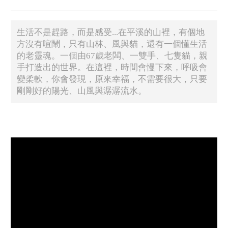
生活不是趕路，而是感受...在平溪的山裡，有個地
方沒有喧鬧，只有山林、風與貓，還有一個懂生活
的老靈魂。一個由67歲老闆、一雙手、七隻貓，親
手打造出的世界。在這裡，時間會慢下來，呼吸會
變柔軟，你會發現，原來幸福，不需要很大，只要
剛剛好的陽光、山風與潺潺流水。