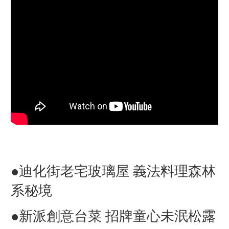
●迪化街老宅玻璃屋 義法料理森林
系秘境
●新派創意台菜 招牌童心未泯松露