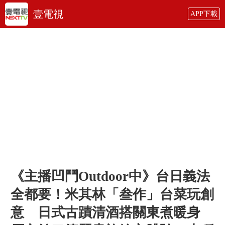
壹電視
APP下載
《主播凹鬥Outdoor中》台日義法
全都要！米其林「叁作」台菜玩創
意 日式古蹟清酒搭關東煮暖身