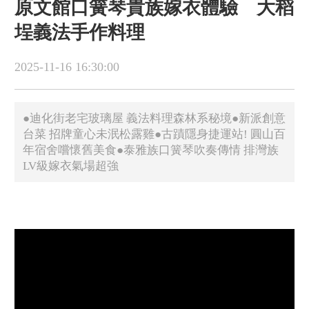
原文館口簧琴貴族嫁衣體驗 大稻
埕義法手作料理
2025-11-16 16:30:00
●迪化街老宅玻璃屋 義法料理森林系秘境●新派創意
台菜 招牌童心未泯松露雞●古蹟隱身捷運站! 圓山百
年宿舍嚐懷舊美食●泰雅族口簧琴吹奏傳情 排灣族
LV級嫁衣氣場超強