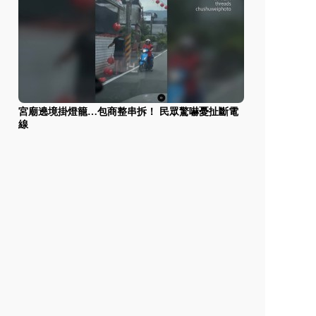
宮廟遶境掛燈籠…包商整串拆！ 民眾驚嚇憂扯斷電
線