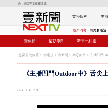
返回壹電視HOME
業務服務
主
白海豚逼近.
最新消息：
壹氣象／白海
壹焦點
精彩節目
新聞一點靈
早餐店放迷你
您當前的位置：
壹電視
>
壹新聞
>
精彩節目
>
主播凹鬥Out
賴清德「0看
EZ WAY
《主播凹鬥Outdoor中》舌
救生員大武崙
狠詐慈濟「1
2025-04-06 16:30
漢光42號
暗網買500