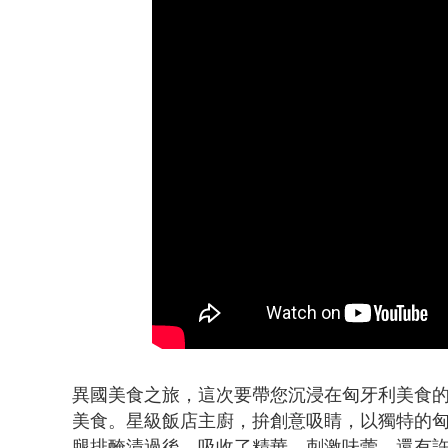
貨車鬼切釀
異國美食之旅，這次要帶您沉浸在匈牙利美食
美食。星級飯店主廚，拚創意吸睛，以獨特的
腿排醃漬過後，吸收了精華，刺激味蕾。還有