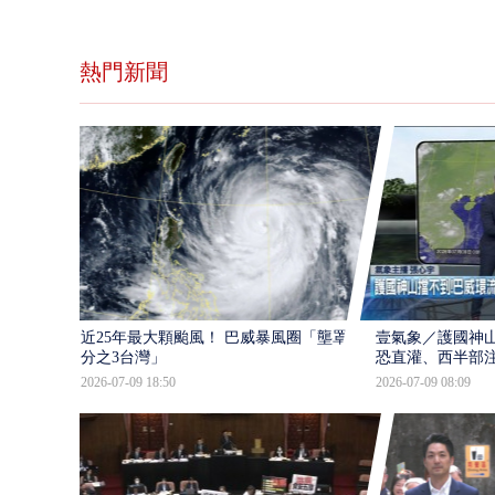
熱門新聞
近25年最大顆颱風！ 巴威暴風圈「壟罩4
壹氣象／護國神山
分之3台灣」
恐直灌、西半部
2026-07-09 18:50
2026-07-09 08:09