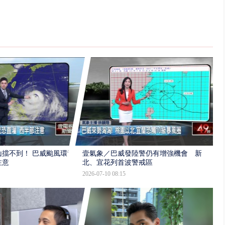
擋不到！ 巴威颱風環流
壹氣象／巴威發陸警仍有增強機會 新
注意
北、宜花列首波警戒區
2026-07-10 08:15