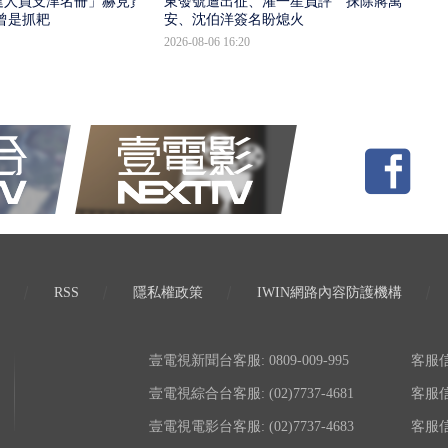
建人員支津名冊」赫見黃
東發號遭出征、灌一星負評 抹除蔣萬
曾是抓耙
安、沈伯洋簽名盼熄火
2026-08-06 16:20
RSS
隱私權政策
IWIN網路內容防護機構
壹電視新聞台客服: 0809-009-995
客服信箱:
壹電視綜合台客服: (02)7737-4681
客服信箱:
壹電視電影台客服: (02)7737-4683
客服信箱: