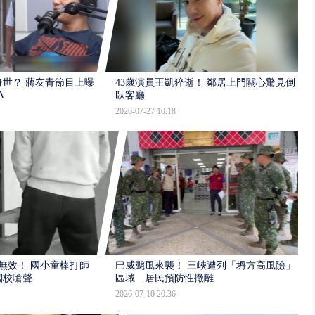
世？ 蔣友青節目上曝：
43歲演員王凱猝逝！ 鄰居上門關心驚見倒
A
臥客廳
2026-07-27 10:18
報無效！ 國小童棒打師
巴威颱風來襲！ 三峽遭列「坍方高風險」
闖校嗆聲
區域 居民預防性撤離
2026-07-10 20:36