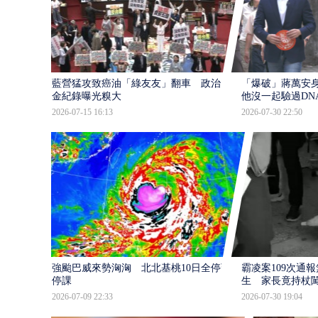
藍營猛攻致癌油「綠友友」翻車 政治獻
「爆破」蔣萬安身
金紀錄曝光糗大
他沒一起驗過DN
2026-07-15 16:13
2026-07-30 22:50
強颱巴威來勢洶洶 北北基桃10日全停班
霸凌案109次通
停課
生 家長竟持杖
2026-07-09 22:33
2026-07-30 19:04