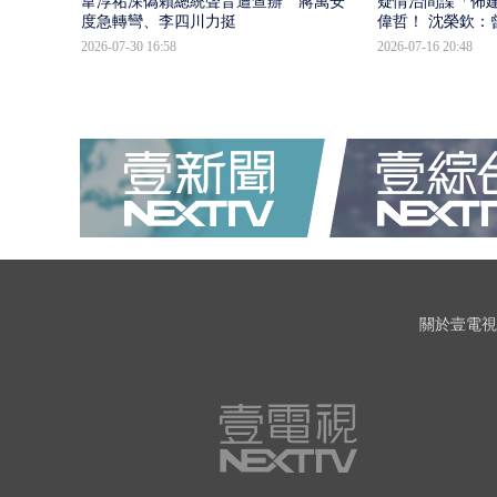
韋淳祐深偽賴總統聲音遭查辦 蔣萬安態
疑情治間諜「佈
度急轉彎、李四川力挺
偉哲！ 沈榮欽：
2026-07-30 16:58
2026-07-16 20:48
關於壹電視