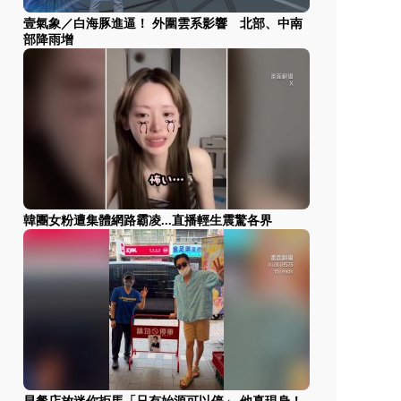
壹氣象／白海豚進逼！ 外圍雲系影響 北部、中南
部降雨增
韓團女粉遭集體網路霸凌...直播輕生震驚各界