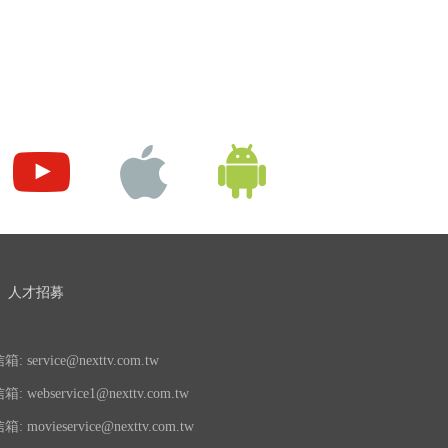
人才招募
 service@nexttv.com.tw
 webservice1@nexttv.com.tw
 movieservice@nexttv.com.tw