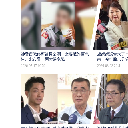
帥警留職停薪當男公關 女客遭詐百萬提
盧媽媽誤會大了？
告、北市警：兩大過免職
南」被打臉…是
2026-07-17 10:56
2026-08-03 22:51