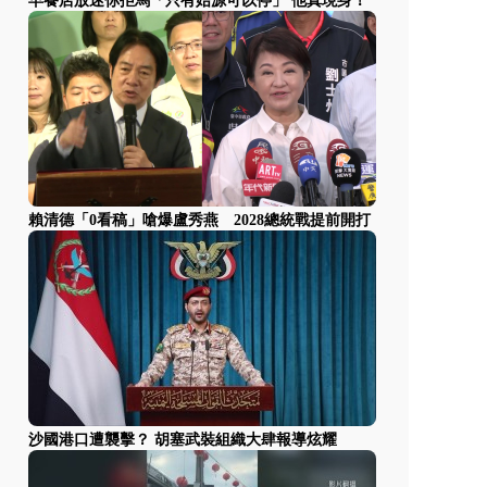
早餐店放迷你拒馬「只有始源可以停」 他真現身！
賴清德「0看稿」嗆爆盧秀燕 2028總統戰提前開打
沙國港口遭襲擊？ 胡塞武裝組織大肆報導炫耀