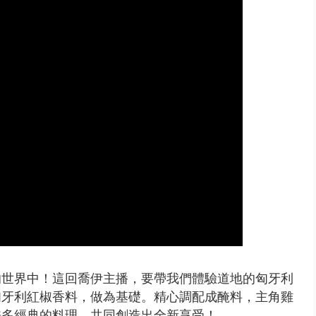
禍 砂石車為閃避悚撞4車釀3傷
的世界中！這回喬伊主播，要帶我們體驗道地的匈牙利
匈牙利紅椒香料，做為基礎。精心調配成醃料，主角雞
許多經典的料理，共同創造出全新享受！