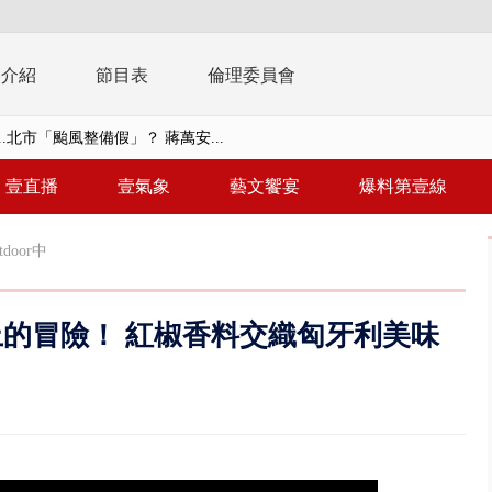
播介紹
節目表
倫理委員會
..北市「颱風整備假」？ 蔣萬安...
豚進逼！ 外圍雲系影響 北部...
壹直播
壹氣象
藝文饗宴
爆料第壹線
拒馬「只有始源可以停」 他真...
door中
稿」嗆爆盧秀燕 2028總統戰提...
個資爭議 連戰媳婦轟財政部不負責任
尖上的冒險！ 紅椒香料交織匈牙利美味
戲水失蹤！ 搜救艇翻覆4警消落...
0.8億」 名律師聯手掮客騙買「B...
演習第二日 防護關鍵基礎設施
0萬筆個資！ 網軍洩密中共遭起訴...