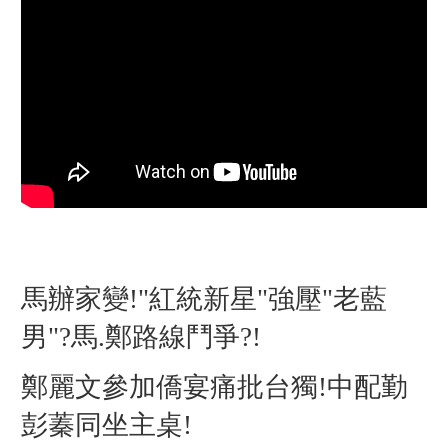
馬辦家變!"紅統新星"強壓"老藍
男"?馬.鄭路線鬥爭?!
鄭麗文參加僑宴痛批台獨!中配勤
彭蓁同坐主桌!