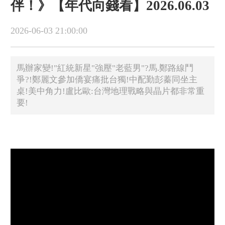
伴！》【年代向錢看】2026.06.03
2026-06-03 21:00:00
馬辦家變!"紅統新星"強壓"老藍男"?馬.鄭路線鬥
爭?!鄭麗文參加僑宴痛批台獨!中配勤彭蓁同坐主
桌!美中角力!盧比歐:台灣地理戰略與晶片都非常重
要!