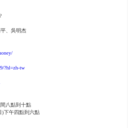
?
開平、吳明杰
money/
9/?hl=zh-tw
s
晚間八點到十點
日)下午四點到六點