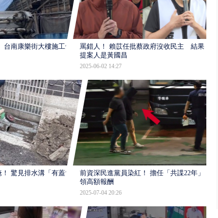
 台南康樂街大樓施工斜
罵錯人！ 賴苡任批蔡政府沒收民主 結果
提案人是黃國昌
2025-06-02 14:27
！ 驚見排水溝「有蓋無
前資深民進黨員染紅！ 擔任「共諜22年」
領高額報酬
2025-07-04 20:26