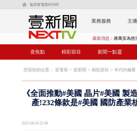
返回壹電視HOME
業務服務
主
蔣萬安為慈
最新消息：
柯文哲腳傷
金防部8小時
壹焦點
精彩節目
新聞一點靈
白海豚外圍環
您當前的位置：
壹電視
>
壹新聞
>
精彩節目
>
年代向錢看
鄭麗文驚語
在野黨推「
《全面推動#美國 晶片#美國 製造
【新聞一點靈
產!232條款是#美國 國防產業核
蔣萬安提「
2025-08-20 21:00
又毒駕！ 男
漢光演習第4