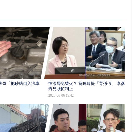
表哥「把砂糖倒入汽車引
怕添罷免柴火？ 翁曉玲提「育孫假」 李彥
秀見狀忙制止
2025-06-06 19:42