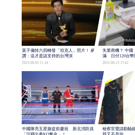
莫子儀悼六四轉發「坦克人」照片！ 網
失業商機？ 中國
讚：這才是該支持的台灣演
滿 日付120台
2025-06-05 11:34
2025-06-23 15:42
中國隊亮五星旗提前慶祝 新北消防員
檢察官聲請勘驗
「沉穩出拳KO奪金」！
我又不是你