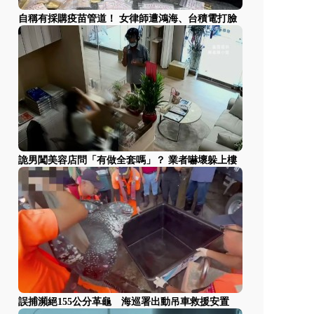
自稱有採購疫苗管道！ 女律師遭鴻海、台積電打臉
詭男闖美容店問「有做全套嗎」？ 業者嚇壞躲上樓
誤捕瀕絕155公分革龜 海巡署出動吊車救援安置