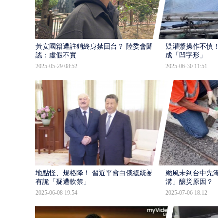
黃安國籍遭註銷終身禁回台？ 陸委會闢
疑灌漿操作不慎！
謠：虛假不實
成「凹字形」
2025-05-29 08:52
2025-06-30 11:51
地點怪、規格降！ 習近平會白俄總統被揪
颱風未到台中先淹
有詭「疑遭軟禁」
溝」釀災原因？
2025-06-08 19:54
2025-07-06 18:12