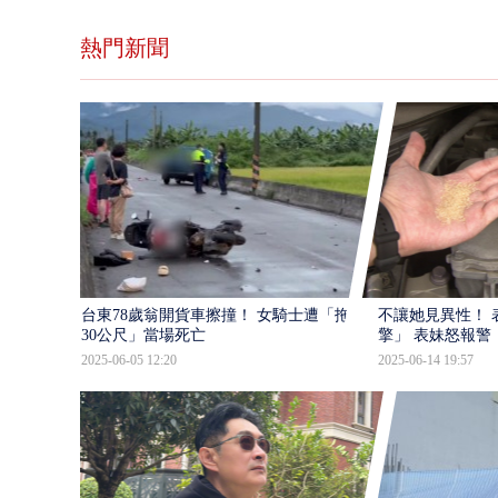
熱門新聞
台東78歲翁開貨車擦撞！ 女騎士遭「拖行
不讓她見異性！ 
30公尺」當場死亡
擎」 表妹怒報警
2025-06-05 12:20
2025-06-14 19:57