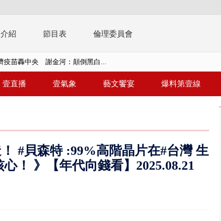
播介紹
節目表
倫理委員會
濟疫苗轟中央 謝金河：顛倒黑白...
復原神速 拄拐杖後竟能蹦蹦跳跳
兩度實彈演練！ 中國藉颱風侵台...
壹直播
壹氣象
藝文饗宴
爆料第壹線
流發威！ 陽明山遊客雨傘「被...
「台灣不是國家」轟綠街頭混混？...
未來帳戶」三讀 行政院：編預算...
！ #貝森特 :99%高階晶片在#台灣 生
】慈濟遭詐10.6億未提告 網友...
心！ 》【年代向錢看】2025.08.21
南有大安森林公園、北有榮星」周...
子撞車拒檢「油門一催」警察狂...
天 海軍近岸防禦演練 賴總統...