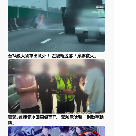
台74線大貨車出意外！ 左後輪脫落「摩擦竄火」
毒駕3連撞竟冷回罰錢而已 駕駛竟嗆警「別動手動
腳」