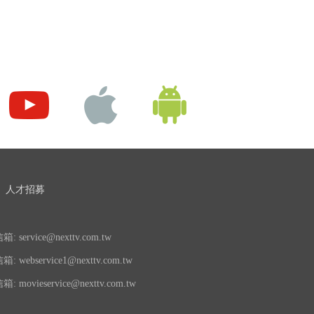
人才招募
 service@nexttv.com.tw
 webservice1@nexttv.com.tw
 movieservice@nexttv.com.tw