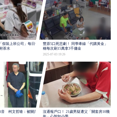
「假裝上班公司」每日爆
豐原5口死悲劇！ 同學牽線「代購黃金」
幣附茶水
稱每次刷15萬拿3千傭金
2025-07-03 19:26
錄音 柯文哲嗆：被關是
沒通報戶口！ 21歲男疑遭父「關套房10幾
年」心智如小學