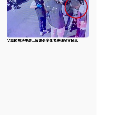
父親節無法團聚...殺媳命案死者表姊發文悼念