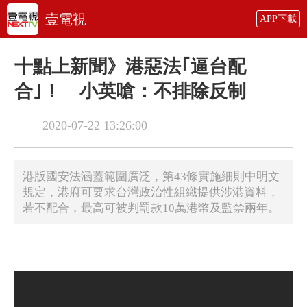
壹電視
APP下載
十點上新聞》港惡法｢逼台配
合｣！ 小英嗆：不排除反制
2020-07-22 13:26:00
港版國安法涵蓋範圍廣泛，第43條實施細則中明文
規定，港府可要求台灣政治性組織提供涉港資料，
若不配合，最高可被判罰款10萬港幣及監禁兩年。