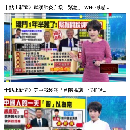
十點上新聞》武漢肺炎升級「緊急」 WHO喊感...
十點上新聞》美中戰終簽「首階協議」假和諧...