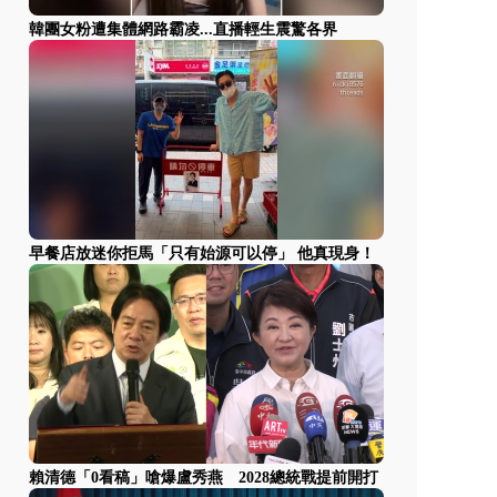
韓團女粉遭集體網路霸凌...直播輕生震驚各界
早餐店放迷你拒馬「只有始源可以停」 他真現身！
賴清德「0看稿」嗆爆盧秀燕 2028總統戰提前開打