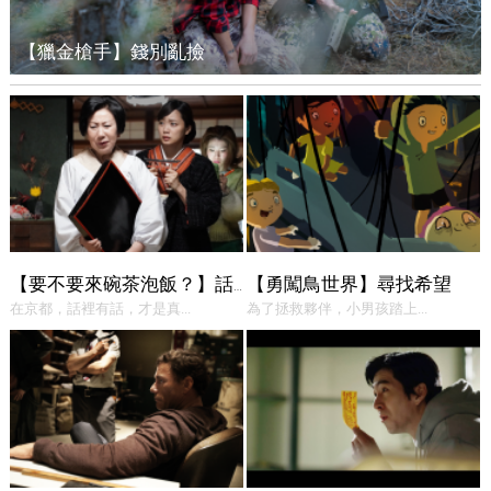
【獵金槍手】錢別亂撿
【勇闖鳥世界】尋找希望
【要不要來碗茶泡飯？】話中有話
在京都，話裡有話，才是真...
為了拯救夥伴，小男孩踏上...