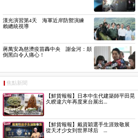
漢光演習第4天 海軍近岸防禦演練
賴總統視導
蔣萬安為慈濟疫苗轟中央 謝金河：顛
倒黑白令人痛心！
焦點新聞
【鮮貨報報】日本中生代建築師平田晃
久睽違六年再度來台展出...
【鮮貨報報】戴資穎選手生涯致敬展
從天才少女到世界球后 ...