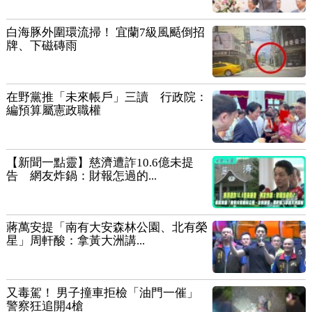
白海豚外圍環流掃！ 宜蘭7級風颳倒招
牌、下磁磚雨
在野黨推「未來帳戶」三讀 行政院：
編預算屬憲政職權
【新聞一點靈】慈濟遭詐10.6億未提
告 網友炸鍋：財報怎過的...
蔣萬安提「南有大安森林公園、北有榮
星」周軒酸：拿黃大洲講...
又毒駕！ 男子撞車拒檢「油門一催」
警察狂追開4槍