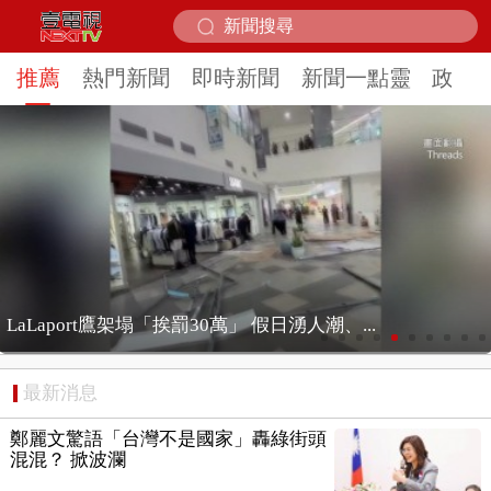
推薦
熱門新聞
即時新聞
新聞一點靈
政治
嚇！ 大里民宅遭「空襲」…遙控飛機撞頂樓...
最新消息
鄭麗文驚語「台灣不是國家」轟綠街頭
混混？ 掀波瀾