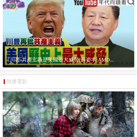
《麥考爾訪台灣!強化美台國安合作!漢光演習...
熱播電影