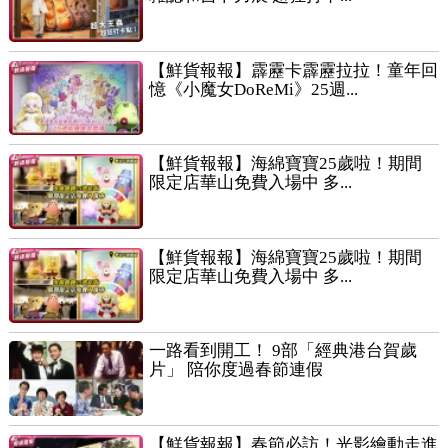
【鮮貨報報】霹靂卡霹靂拉拉！童年回
憶《小魔女DoReMi》25週...
【鮮貨報報】海綿寶寶25歲啦！期間
限定店華山免費入場中 多...
【鮮貨報報】海綿寶寶25歲啦！期間
限定店華山免費入場中 多...
一路看到開工！ 9部「經典港台賀歲
片」 陪你度過春節連假
【鮮貨報報】春節必訪！光影繪動走進