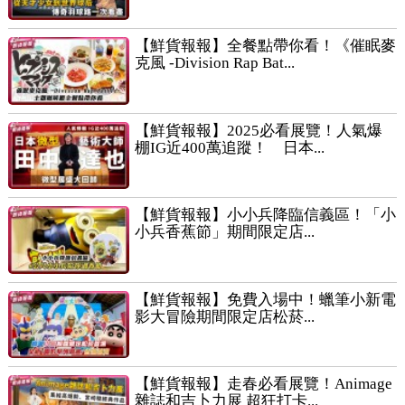
【鮮貨報報】全餐點帶你看！《催眠麥
克風 -Division Rap Bat...
【鮮貨報報】2025必看展覽！人氣爆
棚IG近400萬追蹤！ 日本...
【鮮貨報報】小小兵降臨信義區！「小
小兵香蕉節」期間限定店...
【鮮貨報報】免費入場中！蠟筆小新電
影大冒險期間限定店松菸...
【鮮貨報報】走春必看展覽！Animage
雜誌和吉卜力展 超狂打卡...