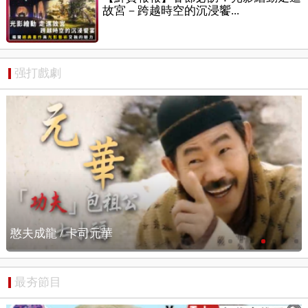
故宮－跨越時空的沉浸饗...
强打戲劇
憨夫成龍 / 搶先看
最夯節目