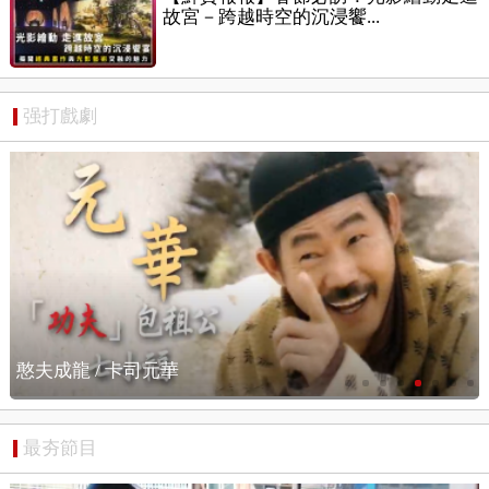
故宮－跨越時空的沉浸饗...
强打戲劇
憨夫成龍 / 搶先看
最夯節目