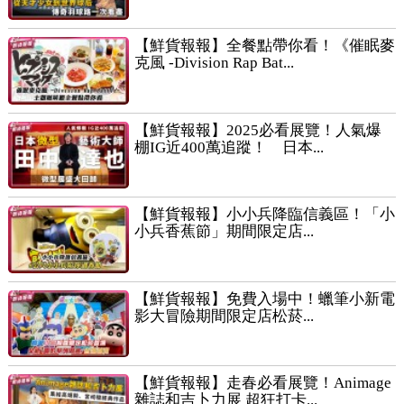
【鮮貨報報】全餐點帶你看！《催眠麥
克風 -Division Rap Bat...
【鮮貨報報】2025必看展覽！人氣爆
棚IG近400萬追蹤！ 日本...
【鮮貨報報】小小兵降臨信義區！「小
小兵香蕉節」期間限定店...
【鮮貨報報】免費入場中！蠟筆小新電
影大冒險期間限定店松菸...
【鮮貨報報】走春必看展覽！Animage
雜誌和吉卜力展 超狂打卡...