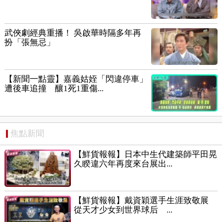
武俠劇經典重播！ 吳啟華時隔多年再
扮「張無忌」
【新聞一點靈】嘉義姑姪「閃違停車」
遭後車追撞 釀1死1重傷...
焦點新聞
【鮮貨報報】日本中生代建築師平田晃
久睽違六年再度來台展出...
【鮮貨報報】戴資穎選手生涯致敬展
從天才少女到世界球后 ...