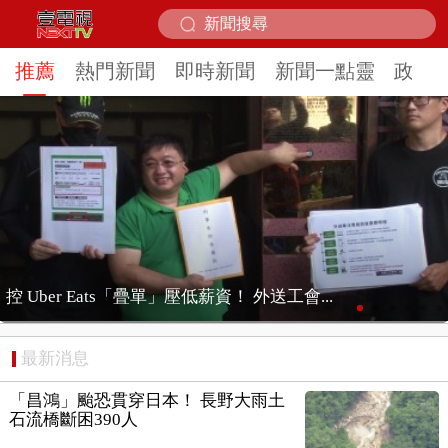
推薦
熱門新聞
即時新聞
新聞一點靈
政治
地表最強戰車首亮相漢光 「M1A2T」進行油料...
最新消息
「昌鴻」颱恐貫穿日本！ 長野大雨土
石流橋斷困390人