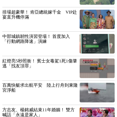
排場超豪華！ 肯亞總統嫁千金 VIP赴
宴直升機停滿
中部城鎮韌性演習登場！ 首度加入
「行動網路降速」演練
紅燈亮5秒照衝！ 賓士女毒駕1死1傷肇
逃「找友頂罪」
百萬快艇求出航平安 陸上行舟到東隆
宮淨船
方志友、楊銘威結束11年婚姻！ 雙方
喊話「永遠是家人」