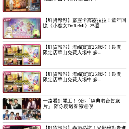
【鮮貨報報】霹靂卡霹靂拉拉！童年回
憶《小魔女DoReMi》25週...
【鮮貨報報】海綿寶寶25歲啦！期間
限定店華山免費入場中 多...
【鮮貨報報】海綿寶寶25歲啦！期間
限定店華山免費入場中 多...
一路看到開工！ 9部「經典港台賀歲
片」 陪你度過春節連假
【鮮貨報報】春節必訪！光影繪動走進