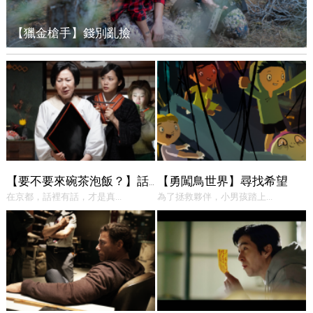
【獵金槍手】錢別亂撿
【勇闖鳥世界】尋找希望
【要不要來碗茶泡飯？】話中有話
在京都，話裡有話，才是真...
為了拯救夥伴，小男孩踏上...