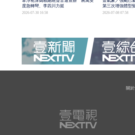
韋淳祐深偽賴總統聲音遭查辦 蔣萬安態
壹氣象／強颱巴威
度急轉彎、李四川力挺
第三次增強體型
2026-07-30 16:58
2026-07-08 07:58
關於