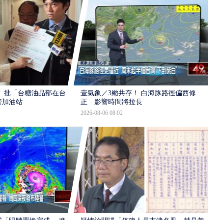
 批「台糖油品部在台
壹氣象／3颱共存！ 白海豚路徑偏西修
管加油站
正 影響時間將拉長
2026-08-06 08:02