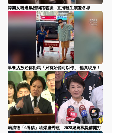
韓團女粉遭集體網路霸凌...直播輕生震驚各界
早餐店放迷你拒馬「只有始源可以停」 他真現身！
賴清德「0看稿」嗆爆盧秀燕 2028總統戰提前開打