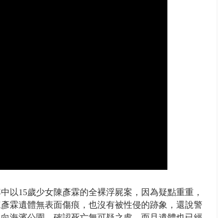
0萬筆個資！ 網軍洩密中共遭起訴...
中以15歲少女陳彥霖的全裸浮屍案，因為疑點重重，
陳彥霖遺體無表面傷痕，也沒有被性侵的跡象，還說警
走向海濱公園，確認死亡無可疑之處，而且遺體也已經