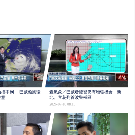
擋不到！ 巴威颱風環流
壹氣象／巴威發陸警仍有增強機會 新
注意
北、宜花列首波警戒區
2026-07-10 08:15