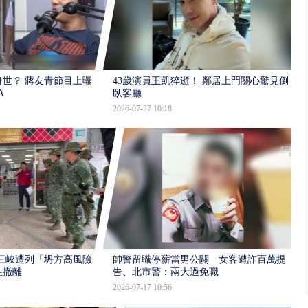
世？ 蔣友青節目上曝：
43歲演員王凱猝逝！ 鄰居上門關心驚見倒
A
臥客廳
2026-07-27 10:18
三峽遭列「坍方高風險」
帥警留職停薪當男公關 女客遭詐百萬提
性撤離
告、北市警：兩大過免職
2026-07-17 10:56