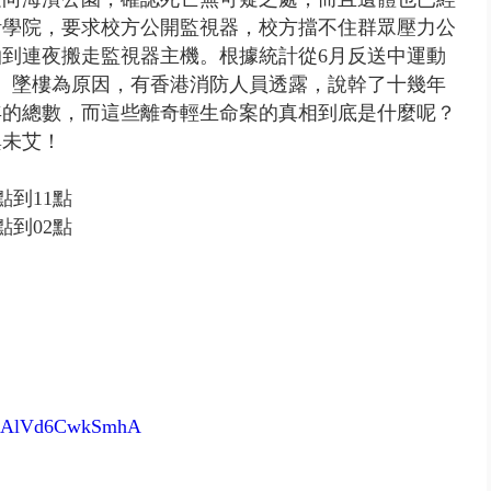
設計學院，要求校方公開監視器，校方擋不住群眾壓力公
到連夜搬走監視器主機。根據統計從6月反送中運動
海、墜樓為原因，有香港消防人員透露，說幹了十幾年
年的總數，而這些離奇輕生命案的真相到底是什麼呢？
興未艾！
點到11點
點到02點
GkLAlVd6CwkSmhA