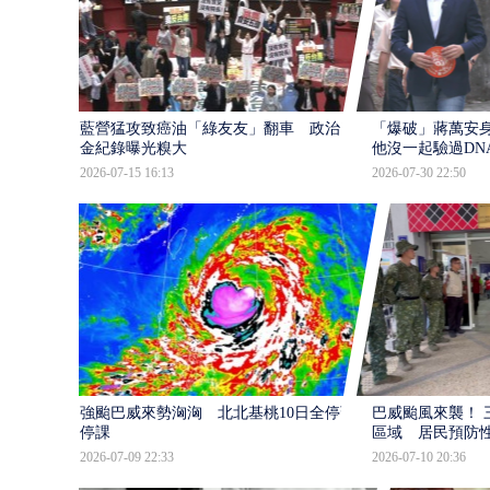
藍營猛攻致癌油「綠友友」翻車 政治獻
「爆破」蔣萬安身
金紀錄曝光糗大
他沒一起驗過DN
2026-07-15 16:13
2026-07-30 22:50
強颱巴威來勢洶洶 北北基桃10日全停班
巴威颱風來襲！ 
停課
區域 居民預防
2026-07-09 22:33
2026-07-10 20:36