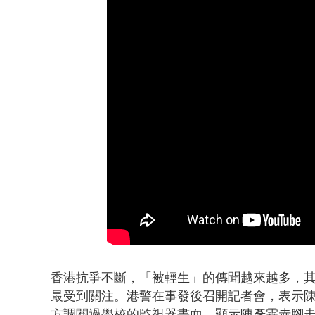
暗網買500
香港抗爭不斷，「被輕生」的傳聞越來越多，其
最受到關注。港警在事發後召開記者會，表示
方調閱過學校的監視器畫面，顯示陳彥霖赤腳