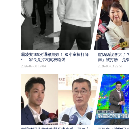
霸凌案109次通報無效！ 國小童棒打師
盧媽媽誤會大了？
生 家長竟持杖闖校嗆聲
南」被打臉…是
2026-07-30 19:04
2026-08-03 22:51