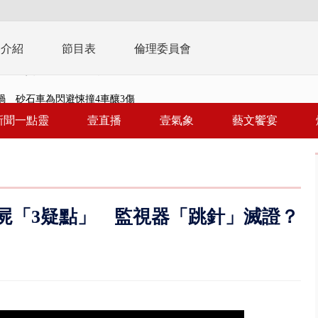
播介紹
節目表
倫理委員會
禍 砂石車為閃避悚撞4車釀3傷
..北市「颱風整備假」？ 蔣萬安...
新聞一點靈
壹直播
壹氣象
藝文饗宴
美女律師涉龐大洗錢鏈 通緝港...
拒馬「只有始源可以停」 他真...
稿」嗆爆盧秀燕 2028總統戰提...
屍「3疑點」 監視器「跳針」滅證？
個資爭議 連戰媳婦轟財政部不負責任
戲水失蹤！ 搜救艇翻覆4警消落...
0.8億」 名律師聯手掮客騙買「B...
演習第二日 防護關鍵基礎設施