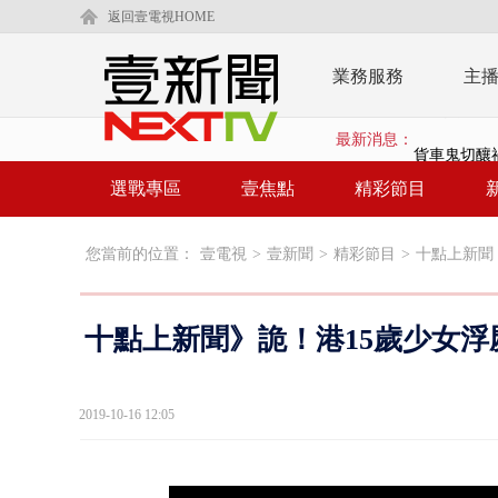
返回壹電視HOME
業務服務
主
最新消息：
貨車鬼切釀
白海豚逼近.
選戰專區
壹焦點
精彩節目
利慾薰心！ 
您當前的位置：
壹電視
>
壹新聞
>
精彩節目
>
十點上新聞
早餐店放迷你
賴清德「0看
十點上新聞》詭！港15歲少女浮
EZ WAY
救生員大武崙
2019-10-16 12:05
狠詐慈濟「1
漢光42號