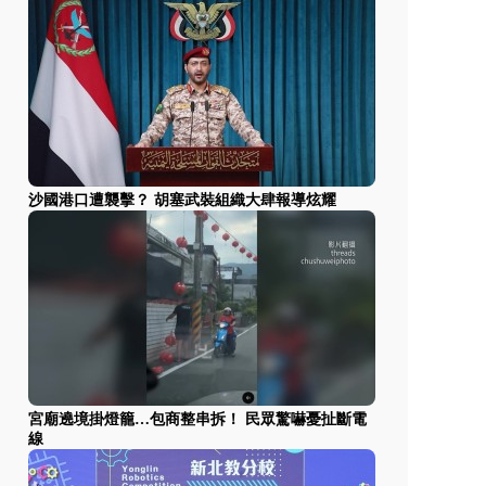
沙國港口遭襲擊？ 胡塞武裝組織大肆報導炫耀
宮廟遶境掛燈籠…包商整串拆！ 民眾驚嚇憂扯斷電
線