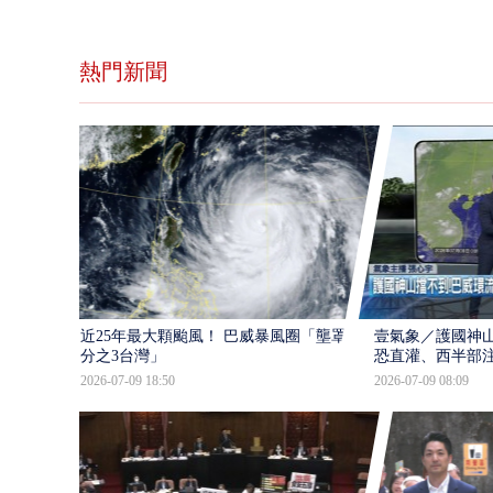
熱門新聞
近25年最大顆颱風！ 巴威暴風圈「壟罩4
壹氣象／護國神山
分之3台灣」
恐直灌、西半部
2026-07-09 18:50
2026-07-09 08:09