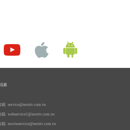
招募
 service@nexttv.com.tw
 webservice1@nexttv.com.tw
 movieservice@nexttv.com.tw