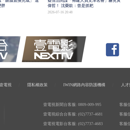
「眼牆置換完成」 進入
疑情治間諜「佈建人員支津名冊」赫見黃
變胖
偉哲！ 沈榮欽：曾是抓耙
2026-07-16 20:48
壹電視
隱私權政策
IWIN網路內容防護機構
人才
壹電視新聞台客服: 0809-009-995
客服信箱:
壹電視綜合台客服: (02)7737-4681
客服信箱:
壹電視電影台客服: (02)7737-4683
客服信箱: