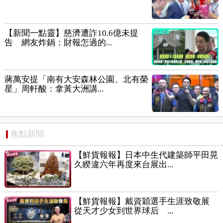
【新聞一點靈】慈濟遭詐10.6億未提
告 網友炸鍋：財報怎過的...
蔣萬安提「南有大安森林公園、北有榮
星」周軒酸：拿黃大洲講...
焦點新聞
【鮮貨報報】日本中生代建築師平田晃
久睽違六年再度來台展出...
【鮮貨報報】戴資穎選手生涯致敬展
從天才少女到世界球后 ...