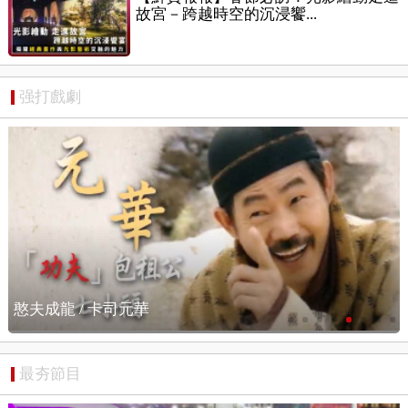
故宮－跨越時空的沉浸饗...
强打戲劇
華
憨夫成龍 / 搶先看
最夯節目