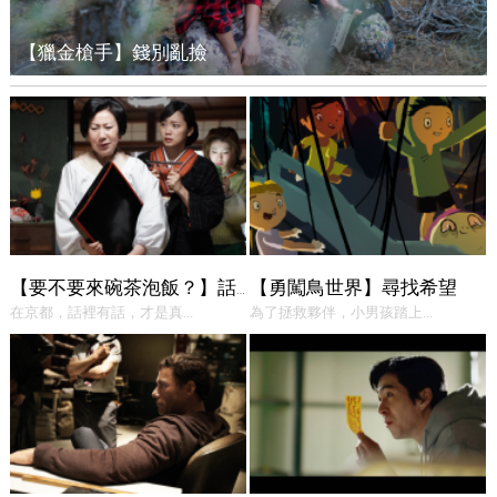
【獵金槍手】錢別亂撿
【勇闖鳥世界】尋找希望
【要不要來碗茶泡飯？】話中有話
在京都，話裡有話，才是真...
為了拯救夥伴，小男孩踏上...