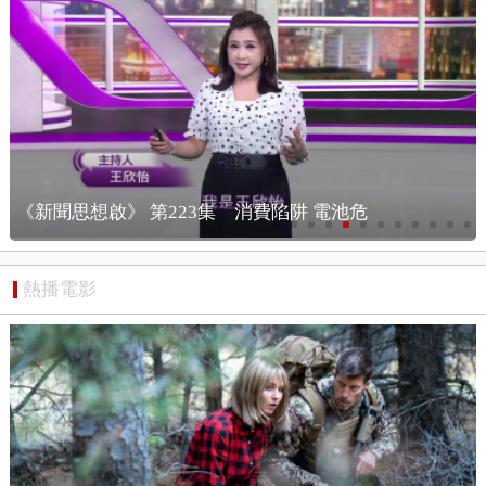
223集 消費陷阱 電池危
《漢光演習！ 應對
熱播電影