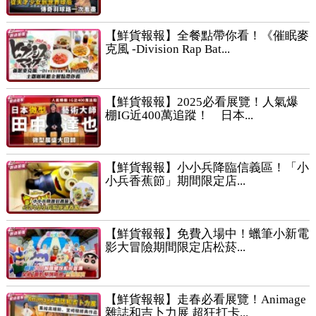
【鮮貨報報】全餐點帶你看！《催眠麥
克風 -Division Rap Bat...
【鮮貨報報】2025必看展覽！人氣爆
棚IG近400萬追蹤！ 日本...
【鮮貨報報】小小兵降臨信義區！「小
小兵香蕉節」期間限定店...
【鮮貨報報】免費入場中！蠟筆小新電
影大冒險期間限定店松菸...
【鮮貨報報】走春必看展覽！Animage
雜誌和吉卜力展 超狂打卡...