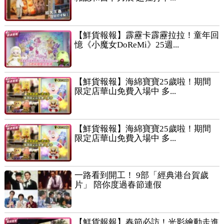
【鮮貨報報】霹靂卡霹靂拉拉！童年回
憶《小魔女DoReMi》25週...
【鮮貨報報】海綿寶寶25歲啦！期間
限定店華山免費入場中 多...
【鮮貨報報】海綿寶寶25歲啦！期間
限定店華山免費入場中 多...
一路看到開工！ 9部「經典港台賀歲
片」 陪你度過春節連假
【鮮貨報報】春節必訪！光影繪動走進