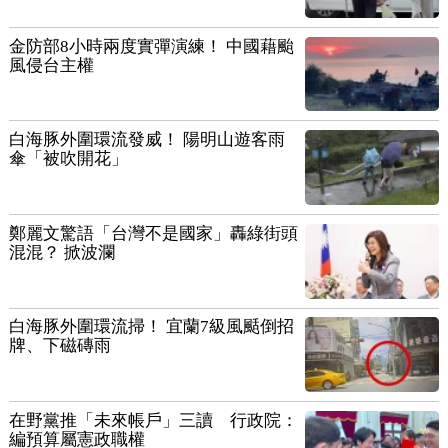
金防部8小時兩度實彈演練！ 中國藉颱
風侵台主權
白海豚外圍環流發威！ 陽明山遊客雨
傘「被吹開花」
鄭麗文驚語「台灣不是國家」轟綠街頭
混混？ 掀波瀾
白海豚外圍環流掃！ 宜蘭7級風颳倒招
牌、下磁磚雨
在野黨推「未來帳戶」三讀 行政院：
編預算屬憲政職權