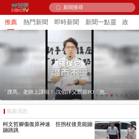
推薦
熱門新聞
即時新聞
新聞一點靈
政治
獨家／ 強風釀禍！ 喜來登飯店圍籬砸傷人、...
最新消息
柯文哲腳傷復原神速 拄拐杖後竟能蹦
蹦跳跳