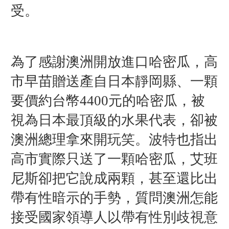
受。
為了感謝澳洲開放進口哈密瓜，
高
市早苗贈送
產自日本靜岡縣、
一顆
要價約台幣4400元的
哈密瓜
，
被
視為日本最頂級的水果代表，
卻被
澳洲總理拿來開玩笑。
波特也指出
高市實際只送了一顆哈密瓜，艾班
尼斯卻把它說成兩顆，甚至還比出
帶有性暗示的手勢，質問澳洲怎能
接受國家領導人以帶有性別歧視意