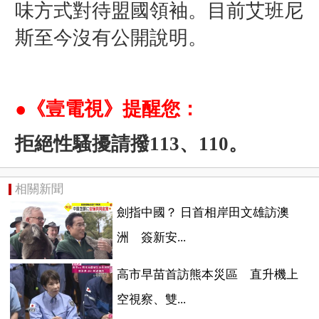
味方式對待盟國領袖。目前
艾班尼
斯至今沒有公開說明。
●《壹電視》提醒您：
拒絕性騷擾請撥113、110。
相關新聞
劍指中國？ 日首相岸田文雄訪澳
洲 簽新安...
高市早苗首訪熊本災區 直升機上
空視察、雙...