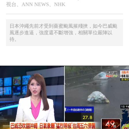
視台、ANN NEWS、NHK
日本沖繩先前才受到薔蜜颱風摧殘挾，如今巴威颱
風逐步進逼，強度還不斷增強，相關單位嚴陣以
待。