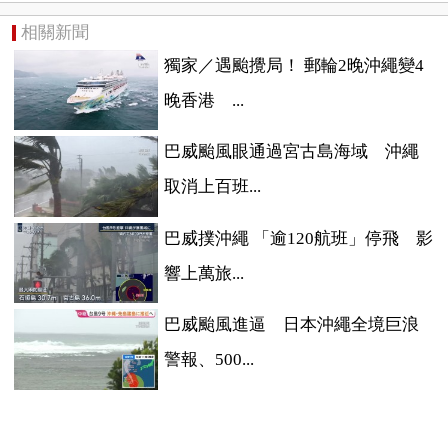
相關新聞
獨家／遇颱攪局！ 郵輪2晚沖繩變4
晚香港 ...
巴威颱風眼通過宮古島海域 沖繩
取消上百班...
巴威撲沖繩 「逾120航班」停飛 影
響上萬旅...
巴威颱風進逼 日本沖繩全境巨浪
警報、500...