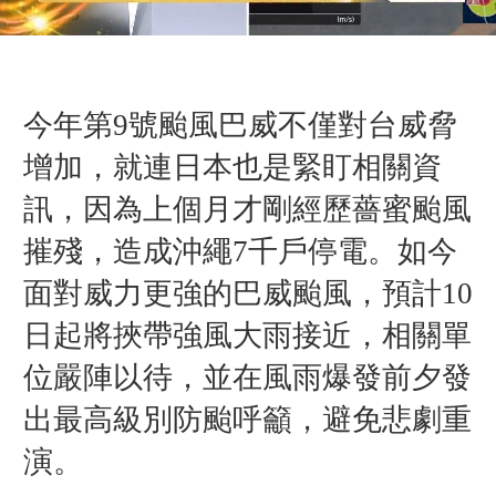
今年第9號颱風巴威不僅對台威脅
增加，就連日本也是緊盯相關資
訊，因為上個月才剛經歷薔蜜颱風
摧殘，造成沖繩7千戶停電。如今
面對威力更強的巴威颱風，
預計10
日起將挾帶強風大雨接近
，相關單
位嚴陣以待，並在
風雨爆發前夕發
出最高級別防颱呼籲，避免悲劇重
演。