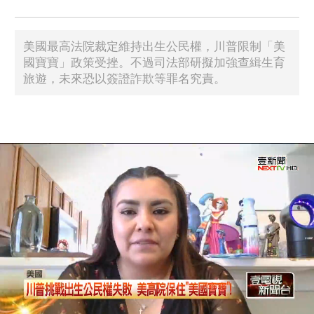
美國最高法院裁定維持出生公民權，川普限制「美
國寶寶」政策受挫。不過司法部研擬加強查緝生育
旅遊，未來恐以簽證詐欺等罪名究責。