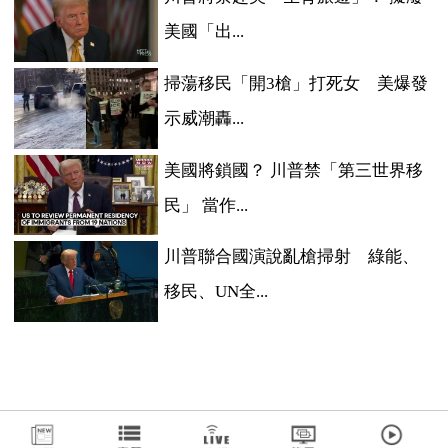
美國「出...
掃蕩移民「開3槍」打死女 美爆發
示威潮轟...
美國將鎖國？ 川普禁「第三世界移
民」 當作...
川普聯合國演說亂槍掃射 綠能、
移民、UN全...