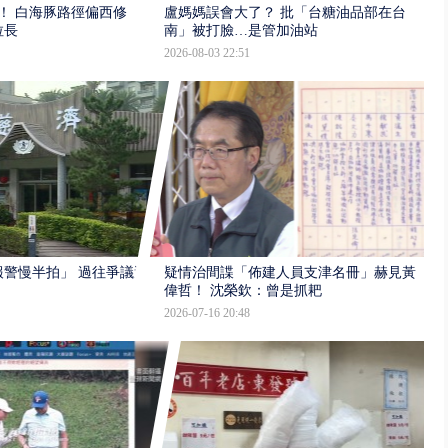
！ 白海豚路徑偏西修
盧媽媽誤會大了？ 批「台糖油品部在台
拉長
南」被打臉…是管加油站
2026-08-03 22:51
報警慢半拍」 過往爭議遭
疑情治間諜「佈建人員支津名冊」赫見黃
偉哲！ 沈榮欽：曾是抓耙
2026-07-16 20:48