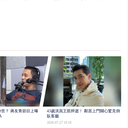
世？ 蔣友青節目上曝：
43歲演員王凱猝逝！ 鄰居上門關心驚見倒
A
臥客廳
2026-07-27 10:18