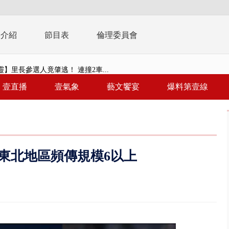
播介紹
節目表
倫理委員會
】里長參選人竟肇逃！ 連撞2車...
毒戰」模擬桃煉油廠遭襲！ 出...
壹直播
壹氣象
藝文饗宴
爆料第壹線
！ 20多枚榴彈砲「掉彈」軍人...
億！ 綠要藍白道歉 柯文哲再罵...
！ 中正紀念堂現「雨瀑階梯」 ...
東北地區頻傳規模6以上
班！ 候補返台等一整夜 翁暴...
雨炸新竹！ 市區積水、山區道...
假惹怨 蔣萬安挨轟稱「沒發陸警...
又吸毒逆向撞 小客車被撞爛駕駛...