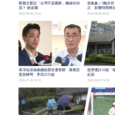
鄭麗文驚語「台灣不是國家」轟綠街頭混
壹氣象／3颱共存
混？ 掀波瀾
正 影響時間將
2026-08-08 19:50
2026-08-06 08:02
韋淳祐深偽賴總統聲音遭查辦 蔣萬安態
慈濟遭詐10億「
度急轉彎、李四川力挺
起底
2026-07-30 16:58
2026-08-07 16:39