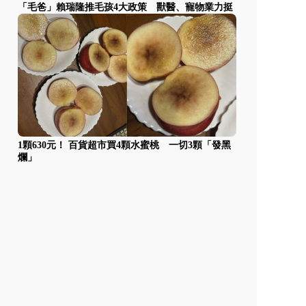
「毛爸」賴瑞隆推毛孩4大政策 獸醫、寵物業力挺
1顆630元！ 百貨超市買4顆水蜜桃 一切3顆「發黑
爛」