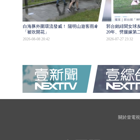
白海豚外圍環流發威！ 陽明山遊客雨傘
郭台銘緋聞女球
「被吹開花」
20年、劈腿嫁第
2026-08-08 20:42
2026-07-27 23:32
關於壹電視