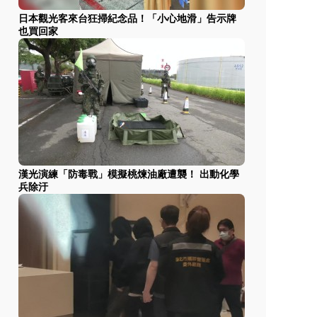
日本觀光客來台狂掃紀念品！「小心地滑」告示牌
也買回家
漢光演練「防毒戰」模擬桃煉油廠遭襲！ 出動化學
兵除汙