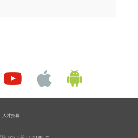
人才招募
 service@nexttv.com.tw