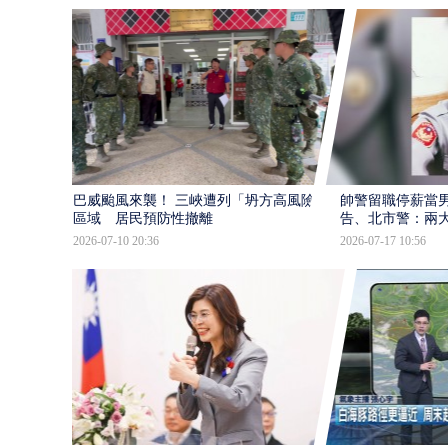
巴威颱風來襲！ 三峽遭列「坍方高風險」
帥警留職停薪當
區域 居民預防性撤離
告、北市警：兩
2026-07-10 20:36
2026-07-17 10:56