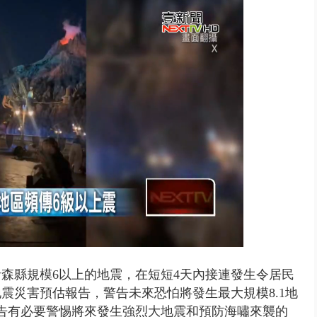
台釀「水漂效應」 三招自保可...
森縣規模6以上的地震，在短短4天內接連發生令居民
震災害預估報告，警告未來恐怕將發生最大規模8.1地
告有必要警惕將來發生強烈大地震和預防海嘯來襲的