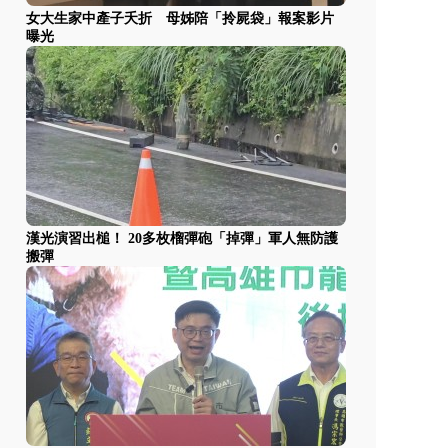
女大生家中產子夭折 母姊陪「拎屍袋」報案影片
曝光
漢光演習出槌！ 20多枚榴彈砲「掉彈」軍人無防護
搬彈