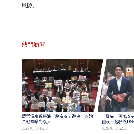
風險。
熱門新聞
藍營猛攻致癌油「綠友友」翻車 政治獻
「爆破」蔣萬安身
金紀錄曝光糗大
他沒一起驗過DN
2026-07-15 16:13
2026-07-30 22:50