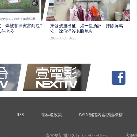
友 爆被菲律賓富商包養
東發號遭出征、灌一星負評 抹除蔣萬
二任老公
安、沈伯洋簽名盼熄火
2026-08-06 16:20
RSS
隱私權政策
IWIN網路內容防護機構
壹電視新聞台客服: 0809-009-995
客服信箱: