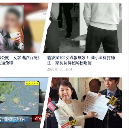
男公關 女客遭詐百萬提
霸凌案109次通報無效！ 國小童棒打師
大過免職
生 家長竟持杖闖校嗆聲
2026-07-30 19:04