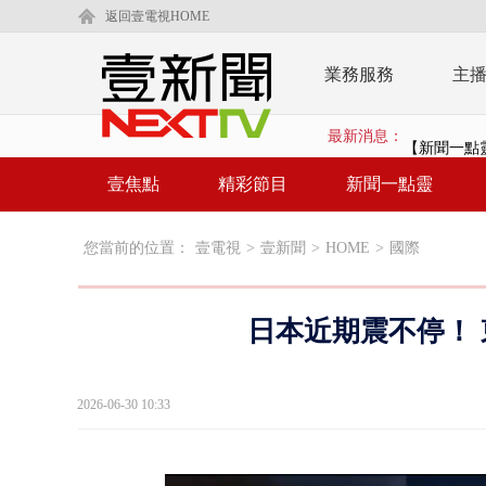
返回壹電視HOME
業務服務
主
最新消息：
【新聞一點靈
漢光演練「防
壹焦點
精彩節目
新聞一點靈
漢光演習出槌
您當前的位置：
壹電視
>
壹新聞
>
HOME
>
國際
慈濟遭詐10
白海豚挾暴雨
日本近期震不停！ 
颱風亂金門航
白海豚甩尾豪
2026-06-30 10:33
白海豚沒放
大貨車疲駕