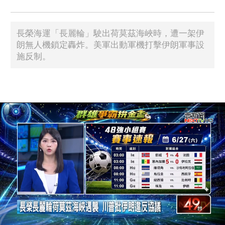
長榮海運「長麗輪」駛出荷莫茲海峽時，遭一架伊
朗無人機鎖定轟炸。美軍出動軍機打擊伊朗軍事設
施反制。