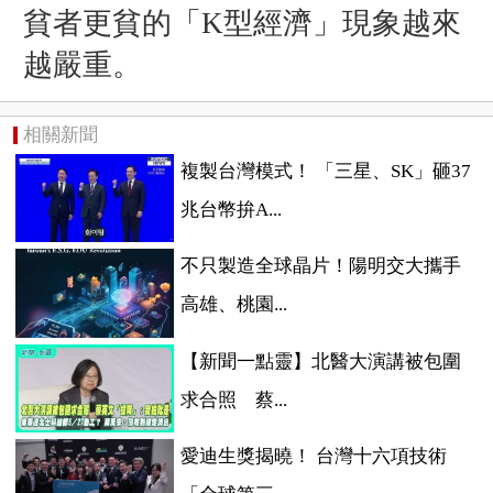
貧者更貧的「K型經濟」現象越來
越嚴重。
相關新聞
複製台灣模式！ 「三星、SK」砸37
兆台幣拚A...
不只製造全球晶片！陽明交大攜手
高雄、桃園...
【新聞一點靈】北醫大演講被包圍
求合照 蔡...
愛迪生獎揭曉！ 台灣十六項技術