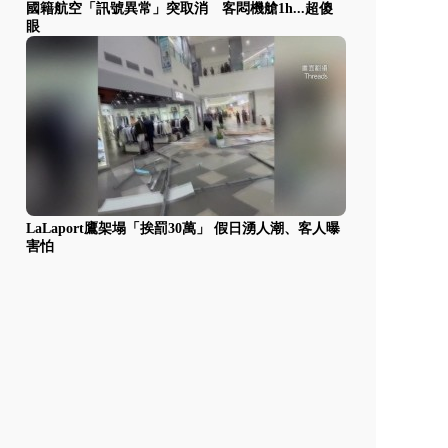
國籍航空「訊號異常」突取消 客悶機艙1h...超傻
眼
LaLaport鷹架塌「挨罰30萬」 假日湧人潮、客人曝
害怕