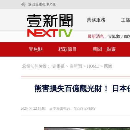
返回壹電視HOME
業務服務
主
壹氣象／白海
最新消息：
鄭麗文驚語
壹焦點
精彩節目
新聞一點靈
在野黨推「
您當前的位置：
壹電視
>
壹新聞
>
HOME
>
國際
【新聞一點靈
蔣萬安提「
熊害損失百億觀光財！ 日本
又毒駕！ 男
漢光演習第4
2026-06-22 18:03
日本海電視台、NEWS EVERY
蔣萬安為慈
慈濟遭詐10