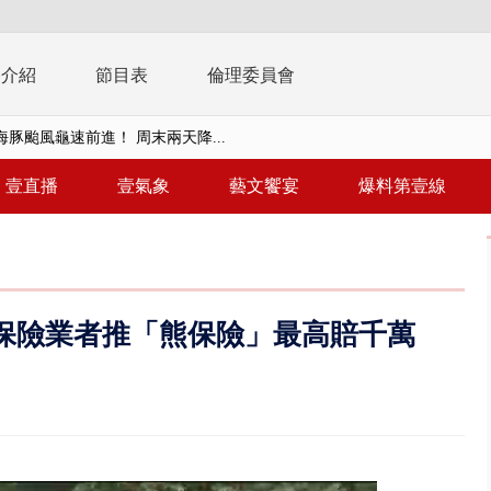
播介紹
節目表
倫理委員會
豚颱風龜速前進！ 周末兩天降...
「台灣不是國家」轟綠街頭混混？...
壹直播
壹氣象
藝文饗宴
爆料第壹線
未來帳戶」三讀 行政院：編預算...
】慈濟遭詐10.6億未提告 網友...
南有大安森林公園、北有榮星」周...
保險業者推「熊保險」最高賠千萬
子撞車拒檢「油門一催」警察狂...
天 海軍近岸防禦演練 賴總統...
濟疫苗轟中央 謝金河：顛倒黑白...
.6億未提告 網友炸鍋：財報怎過...