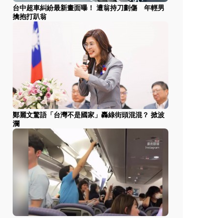
台中超車糾紛最新畫面曝！ 遭翁持刀劃傷 年輕男
擒抱打趴翁
鄭麗文驚語「台灣不是國家」轟綠街頭混混？ 掀波
瀾