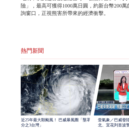
險」，最高可獲得1000萬日圓，約新台幣20
詢窗口，正視熊害所帶來的經濟衝擊。
熱門新聞
近25年最大顆颱風！ 巴威暴風圈「壟罩4
壹氣象／巴威發
分之3台灣」
北、宜花列首波