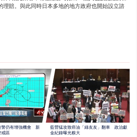
0萬的理賠。與此同時日本多地的地方政府也開始設立諮
陸警仍有增強機會 新
藍營猛攻致癌油「綠友友」翻車 政治獻
警戒區
金紀錄曝光糗大