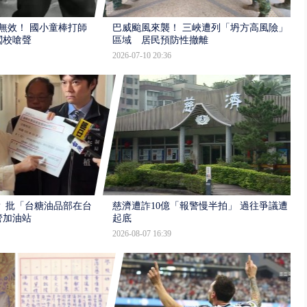
報無效！ 國小童棒打師
巴威颱風來襲！ 三峽遭列「坍方高風險」
闖校嗆聲
區域 居民預防性撤離
2026-07-10 20:36
 批「台糖油品部在台
慈濟遭詐10億「報警慢半拍」 過往爭議遭
管加油站
起底
2026-08-07 16:39