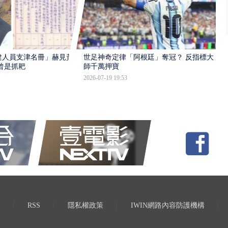
建人員支津名冊」赫見黃
世足神奇定律「阿根廷」奪冠？ 反指標大
曾是抓耙
師千萬押寶
2026-07-19 19:53
RSS
隱私權政策
IWIN網路內容防護機構