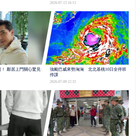
2026-07-15 16:13
逝！ 鄰居上門關心驚見倒
強颱巴威來勢洶洶 北北基桃10日全停班
停課
2026-07-09 22:33