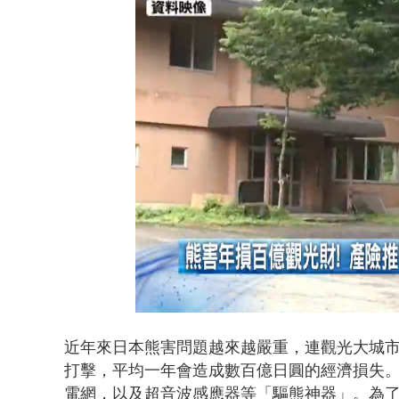
涉侵占7億！
Loaded
:
Unmute
44.62%
近年來日本熊害問題越來越嚴重，連觀光大城
打擊，平均一年會造成數百億日圓的經濟損失
電網，以及超音波感應器等「驅熊神器」。為