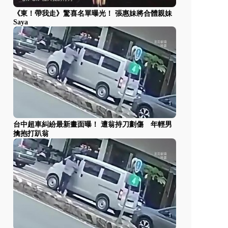
《東！帶我走》驚喜名單曝光！ 張惠妹將合體親妹
Saya
台中超車糾紛最新畫面曝！ 遭翁持刀劃傷 年輕男
擒抱打趴翁