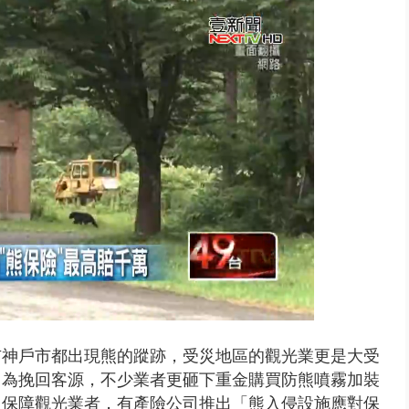
 兆基前董被收押 寄居蟹負責人...
市神戶市都出現熊的蹤跡，受災地區的觀光業更是大受
。為挽回客源，不少業者更砸下重金購買防熊噴霧加裝
了保障觀光業者，有產險公司推出「熊入侵設施應對保