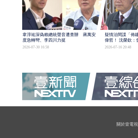
韋淳祐深偽賴總統聲音遭查辦 蔣萬安態
疑情治間諜「佈
度急轉彎、李四川力挺
偉哲！ 沈榮欽：
2026-07-30 16:58
2026-07-16 20:48
關於壹電視