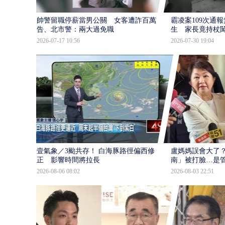
帥警留職停薪當男公關 女客遭詐百萬提
霸凌案109次通
告、北市警：兩大過免職
生 家長竟持杖
2026-07-17 10:56
2026-07-30 19:04
壹氣象／3颱共存！ 白海豚路徑偏西修
盧媽媽誤會大了？
正 影響時間將拉長
南」被打臉…是
2026-08-06 08:02
2026-08-03 22:51