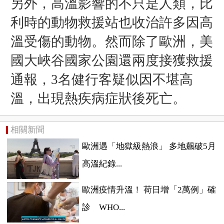
另外，高溫影響的不只是人類，比
利時的動物救援站也收治許多因高
溫受傷的動物。然而除了歐洲，美
國大峽谷
國家公園還
兩度接獲救援
通報，
3名健行客疑似因不堪高
溫，
出現熱疾病症狀後死亡。
相關新聞
歐洲遇「地獄級熱浪」 多地飆破5月
高溫紀錄...
歐洲疫情升溫！ 荷日增「2萬例」確
診 WHO...