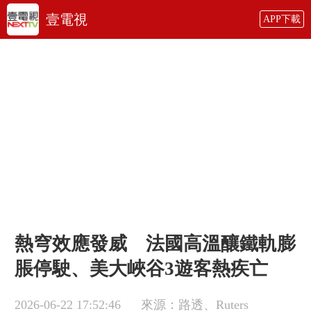
壹電視
APP下載
熱穹效應發威 法國高溫釀鐵軌膨
脹停駛、美大峽谷3遊客熱疾亡
2026-06-22 17:52:46
來源：路透、Ruters