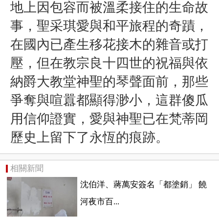
地上因包容而被溫柔接住的生命故
事，聖采琪愛與和平旅程的奇蹟，
在國內已產生移花接木的雜音或打
壓，但在教宗良十四世的祝福與依
納爵大教堂神聖的琴聲面前，那些
爭奪與喧囂都顯得渺小，這群傻瓜
用信仰證實，愛與神聖已在梵蒂岡
歷史上留下了永恆的痕跡。
相關新聞
沈伯洋、蔣萬安簽名「都塗銷」 饒
河夜市百...