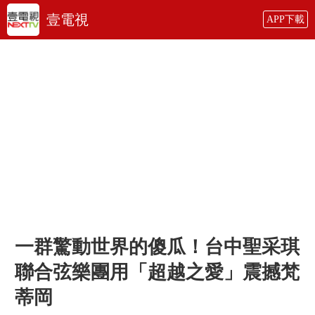
壹電視
APP下載
一群驚動世界的傻瓜！台中聖采琪
聯合弦樂團用「超越之愛」震撼梵
蒂岡