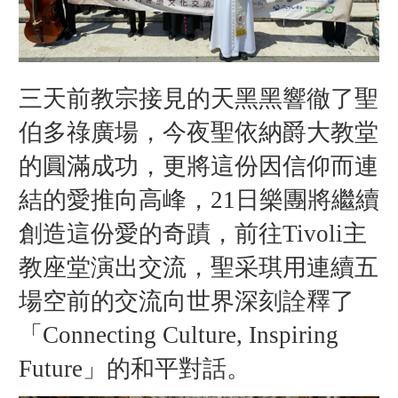
三天前教宗接見的天黑黑響徹了聖
伯多祿廣場，今夜聖依納爵大教堂
的圓滿成功，更將這份因信仰而連
結的愛推向高峰，21日樂團將繼續
創造這份愛的奇蹟，前往Tivoli主
教座堂演出交流，聖采琪用連續五
場空前的交流向世界深刻詮釋了
「Connecting Culture, Inspiring
Future」的和平對話。