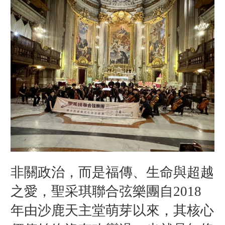
非關政治，而是福傳、生命與超越
之愛
，
聖采琪聯合弦樂團自2018
年由沙鹿天主堂萌芽以來，其核心