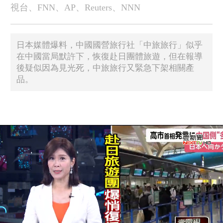
視台、FNN、AP、Reuters、NNN
日本媒體爆料，中國國營旅行社「中旅旅行」似乎
在中國當局默許下，恢復赴日團體旅遊，但在報導
後疑似因為見光死，中旅旅行又緊急下架相關產
品。