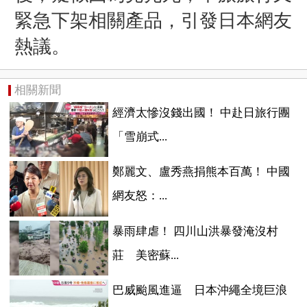
緊急下架相關產品，引發日本網友
熱議。
相關新聞
經濟太慘沒錢出國！ 中赴日旅行團
「雪崩式...
鄭麗文、盧秀燕捐熊本百萬！ 中國
網友怒：...
暴雨肆虐！ 四川山洪暴發淹沒村
莊 美密蘇...
巴威颱風進逼 日本沖繩全境巨浪