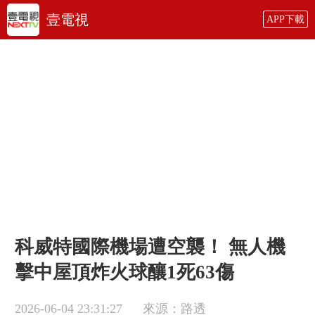
壹電視
APP下載
科威特國際機場遭空襲！ 無人機
擊中屋頂炸火球釀1死63傷
2026-06-04 23:31:27
來源：路透