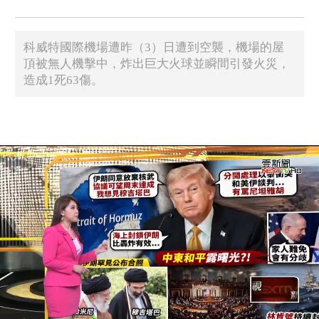
科威特國際機場遭昨（3）日遭到空襲，機場的屋
頂被無人機擊中，炸出巨大火球並瞬間引發火災，
造成1死63傷。