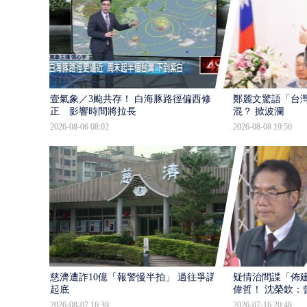
壹氣象／3颱共存！ 白海豚路徑偏西修
鄭麗文驚語「台
正 影響時間將拉長
混？ 掀波瀾
2026-08-06 08:02
2026-08-08 19:50
慈濟遭詐10億「報警慢半拍」 過往爭議遭
疑情治間諜「佈
起底
偉哲！ 沈榮欽：
2026-08-07 16:39
2026-07-16 20:48