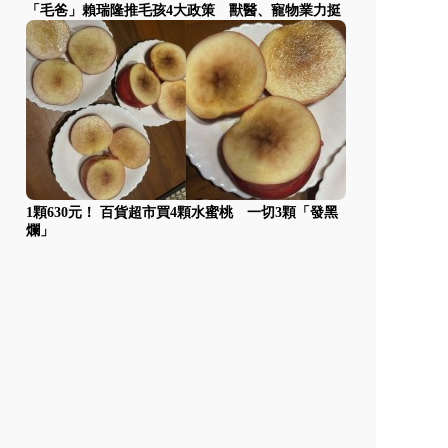
「毛爸」賴瑞隆推毛孩4大政策 獸醫、寵物業力挺
1顆630元！ 百貨超市買4顆水蜜桃 一切3顆「發黑
爛」