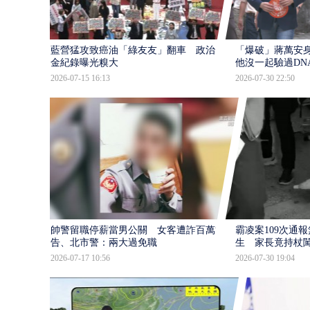
藍營猛攻致癌油「綠友友」翻車 政治獻
「爆破」蔣萬安身
金紀錄曝光糗大
他沒一起驗過DN
2026-07-15 16:13
2026-07-30 22:50
帥警留職停薪當男公關 女客遭詐百萬提
霸凌案109次通
告、北市警：兩大過免職
生 家長竟持杖
2026-07-17 10:56
2026-07-30 19:04