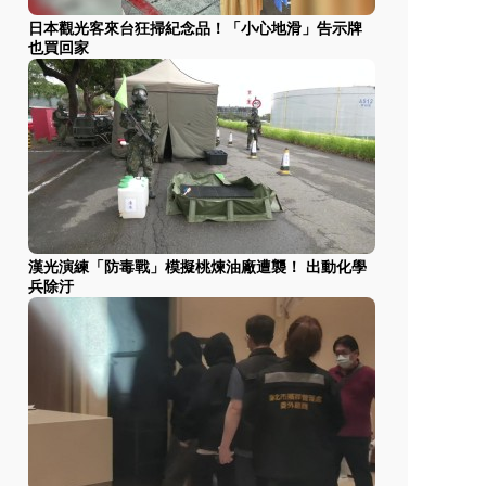
日本觀光客來台狂掃紀念品！「小心地滑」告示牌
也買回家
漢光演練「防毒戰」模擬桃煉油廠遭襲！ 出動化學
兵除汙