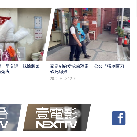
灌一星負評 抹除蔣萬
家庭糾紛變成凶殺案！ 公公「猛刺百刀」
盼熄火
砍死媳婦
2026-07-28 12:04