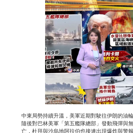
大貨車疲駕
Loaded
:
Unmute
28.59%
中東局勢持續升溫，美軍近期對駛往伊朗的油
隨後對巴林美軍「第五艦隊總部」發動飛彈與無
亡，杜拜與沙烏地阿拉伯也接連出現爆炸與警