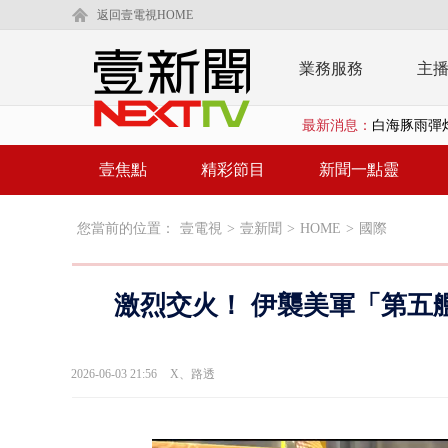
返回壹電視HOME
業務服務
主
白海豚雨彈炸
最新消息：
【新聞一點靈
壹焦點
精彩節目
新聞一點靈
漢光演練「防
漢光演習出槌
您當前的位置：
壹電視
>
壹新聞
>
HOME
>
國際
慈濟遭詐10
激烈交火！ 伊襲美軍「第五
白海豚挾暴雨
颱風亂金門航
2026-06-03 21:56
X、路透
白海豚甩尾豪
白海豚沒放