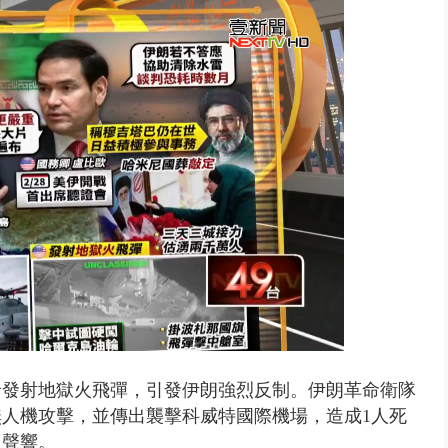
又吸毒逆向撞 小客車被撞爛駕駛...
輪發射地獄火飛彈，引發伊朗強烈反制。伊朗革命衛隊
人機攻擊，並傳出襲擊科威特國際機場，造成1人死
報聲響。