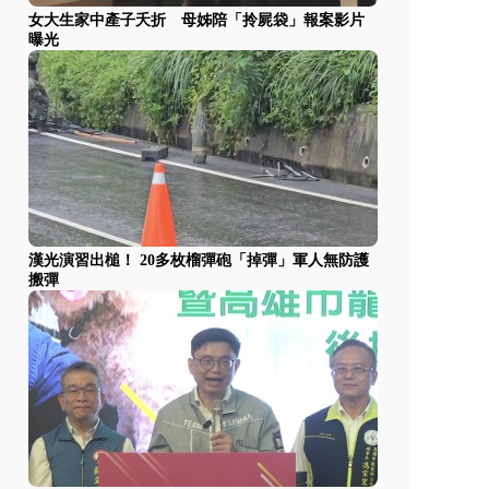
女大生家中產子夭折 母姊陪「拎屍袋」報案影片
曝光
漢光演習出槌！ 20多枚榴彈砲「掉彈」軍人無防護
搬彈