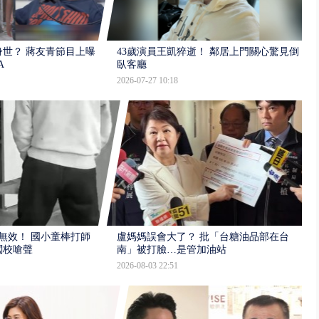
世？ 蔣友青節目上曝：
43歲演員王凱猝逝！ 鄰居上門關心驚見倒
A
臥客廳
2026-07-27 10:18
報無效！ 國小童棒打師
盧媽媽誤會大了？ 批「台糖油品部在台
闖校嗆聲
南」被打臉…是管加油站
2026-08-03 22:51