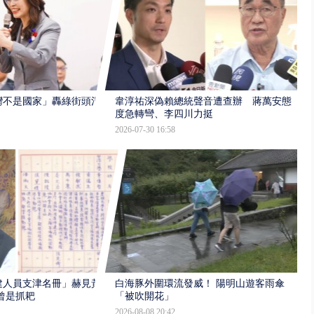
灣不是國家」轟綠街頭混
韋淳祐深偽賴總統聲音遭查辦 蔣萬安態
度急轉彎、李四川力挺
2026-07-30 16:58
建人員支津名冊」赫見黃
白海豚外圍環流發威！ 陽明山遊客雨傘
曾是抓耙
「被吹開花」
2026-08-08 20:42