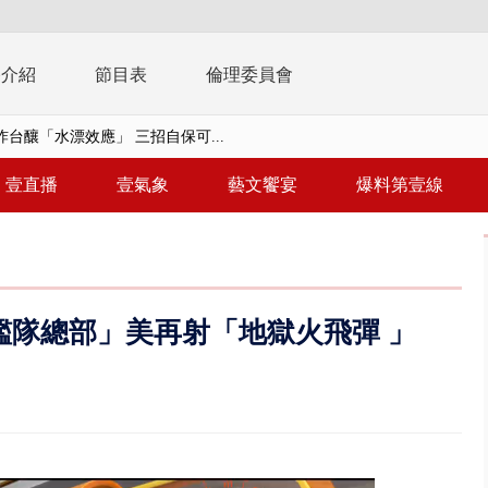
播介紹
節目表
倫理委員會
台釀「水漂效應」 三招自保可...
】里長參選人竟肇逃！ 連撞2車...
壹直播
壹氣象
藝文饗宴
爆料第壹線
毒戰」模擬桃煉油廠遭襲！ 出...
！ 20多枚榴彈砲「掉彈」軍人...
億！ 綠要藍白道歉 柯文哲再罵...
艦隊總部」美再射「地獄火飛彈 」
！ 中正紀念堂現「雨瀑階梯」 ...
班！ 候補返台等一整夜 翁暴...
雨炸新竹！ 市區積水、山區道...
假惹怨 蔣萬安挨轟稱「沒發陸警...