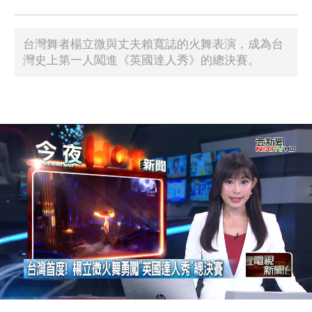
台灣舞者楊立微與丈夫賴寬誌的火舞表演，成為台
灣史上第一人闖進《英國達人秀》的總決賽。