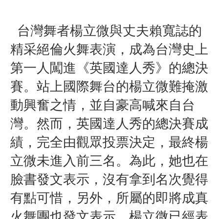
台灣舞者楊立微
與丈夫賴寬誌的
精采絕倫火舞表演，
成為台灣史上
第一人
闖進
《英國達人秀》的總決
賽。
站上國際舞台的楊立微難掩激
動興奮之情，並
自豪高喊來自台
灣。然而
，
英國達人秀的總決賽成
績，完全由觀眾投票決定，
最終楊
立微未進入前三名。為此，
她也在
臉書發文表示，
沒有拿到名次
覺得
有點可惜，另外，
所屬的即將成真
火舞團也發文表示，
楊立微已經表