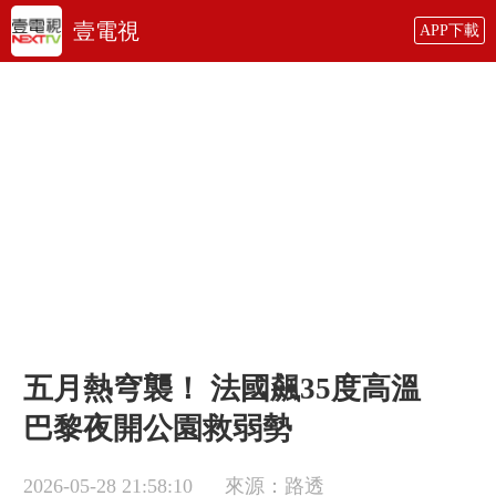
壹電視
APP下載
五月熱穹襲！ 法國飆35度高溫
巴黎夜開公園救弱勢
2026-05-28 21:58:10
來源：路透