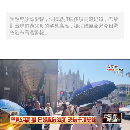
受熱穹效應影響，法國恐打破多項高溫紀錄，巴黎
則出現超過30度的罕見高溫，讓法國氣象局今日緊
急發布高溫警報。