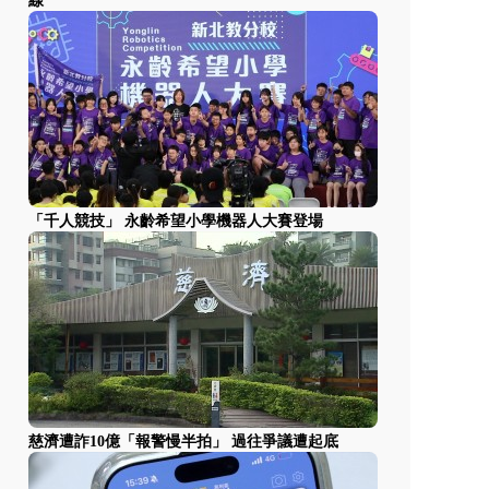
線
「千人競技」 永齡希望小學機器人大賽登場
慈濟遭詐10億「報警慢半拍」 過往爭議遭起底