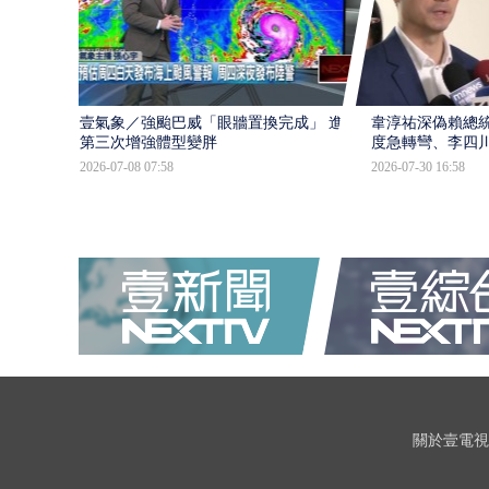
壹氣象／強颱巴威「眼牆置換完成」 進入
韋淳祐深偽賴總
第三次增強體型變胖
度急轉彎、李四
2026-07-08 07:58
2026-07-30 16:58
關於壹電視