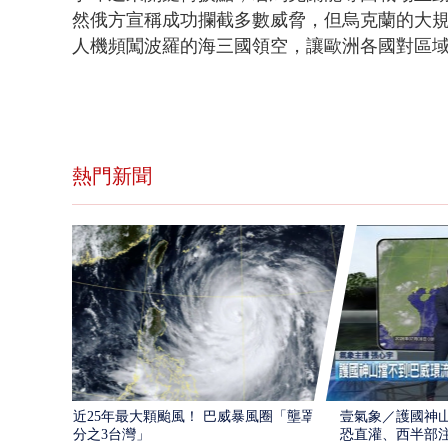
然俄方宣稱成功攔截多數威脅，但烏克蘭的大
人機頻闖波羅的海三國領空，讓歐洲各國對區
熱門新聞
近25年最大顆颱風！ 巴威暴風圈「壟罩4
壹氣象／護國神山
分之3台灣」
恐直灌、西半部