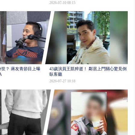
2026-07-10 08:15
世？ 蔣友青節目上曝：
43歲演員王凱猝逝！ 鄰居上門關心驚見倒
A
臥客廳
2026-07-27 10:18