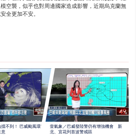
規模空襲，似乎也對周邊國家造成影響，近期烏克蘭無
域安全更加不安。
擋不到！ 巴威颱風環流
壹氣象／巴威發陸警仍有增強機會 新
注意
北、宜花列首波警戒區