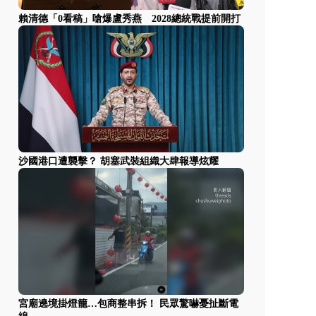
賴清德「0看稿」嗆爆盧秀燕 2028總統戰提前開打
沙國港口遭襲擊？ 胡塞武裝組織大肆報導炫耀
宮廟遶境掛燈籠…包商整串拆！ 民眾驚嚇憂扯斷電