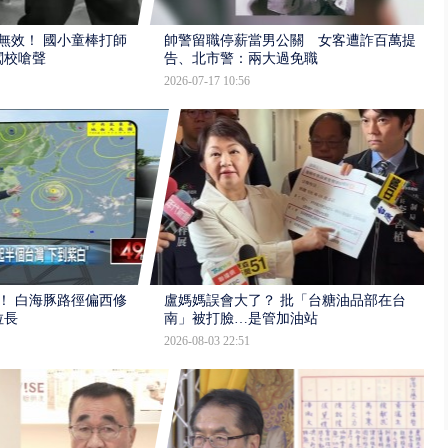
報無效！ 國小童棒打師
帥警留職停薪當男公關 女客遭詐百萬提
闖校嗆聲
告、北市警：兩大過免職
2026-07-17 10:56
！ 白海豚路徑偏西修
盧媽媽誤會大了？ 批「台糖油品部在台
拉長
南」被打臉…是管加油站
2026-08-03 22:51