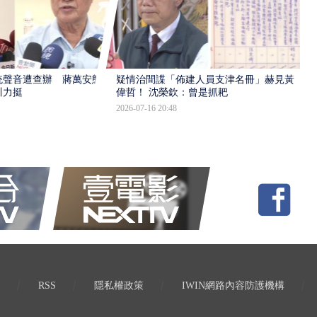
統聲音遭查辦 蔣萬安態
疑情治間諜「佈建人員支津名冊」赫見黃
川力挺
偉哲！ 沈榮欽：曾是抓耙
2026-07-16 20:48
RSS
隱私權政策
IWIN網路內容防護機構