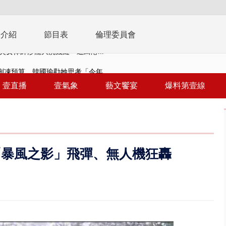
播介紹
節目表
倫理委員會
刪凍預算 韓國瑜勸她思考「今年...
稿」嗆爆盧秀燕 2028總統戰提...
壹直播
壹氣象
藝文饗宴
爆料第壹線
個資爭議 連戰媳婦轟財政部不負責任
戲水失蹤！ 搜救艇翻覆4警消落...
0.8億」 名律師聯手掮客騙買「B...
「暴風之影」飛彈、無人機狂轟
演習第二日 防護關鍵基礎設施
0萬筆個資！ 網軍洩密中共遭起訴...
禍 砂石車為閃避悚撞4車釀3傷
..北市「颱風整備假」？ 蔣萬安...