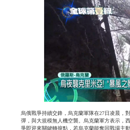
利慾薰心！ 
Loaded
:
Unmute
54.67%
烏俄戰爭持續交鋒，烏克蘭軍隊在27日凌晨，
彈，與大規模無人機空襲。烏克蘭軍方表示，西
爭即迎來關鍵轉捩點，若烏克蘭能奪回戰場主