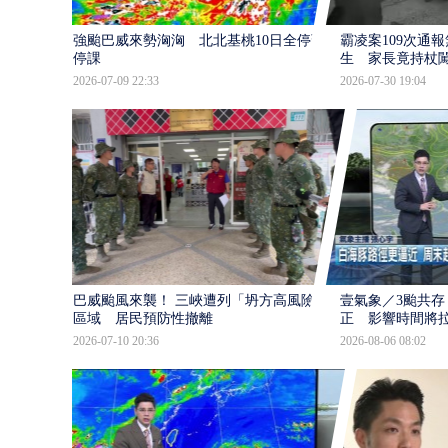
強颱巴威來勢洶洶 北北基桃10日全停班
霸凌案109次通
停課
生 家長竟持杖
2026-07-09 22:33
2026-07-30 19:04
巴威颱風來襲！ 三峽遭列「坍方高風險」
壹氣象／3颱共存
區域 居民預防性撤離
正 影響時間將
2026-07-10 20:36
2026-08-06 08:02