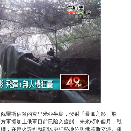
美女律師涉龐大洗錢鏈 通緝港...
對俄羅斯佔領的克里米亞半島，發射「暴風之影」飛
方軍援加上俄軍目前已陷入疲態，未來6到9個月，戰
動權，在停火談判就能以更強勢地位與俄羅斯交涉。雖