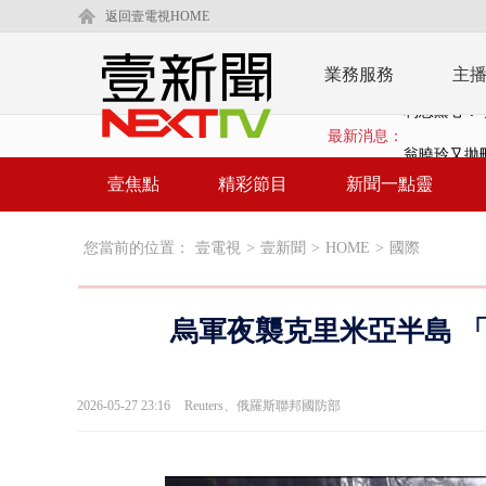
返回壹電視HOME
業務服務
主
最新消息：
翁曉玲又拋
賴清德「0看
壹焦點
精彩節目
新聞一點靈
EZ WAY
您當前的位置：
壹電視
>
壹新聞
>
HOME
>
國際
救生員大武崙
狠詐慈濟「1
烏軍夜襲克里米亞半島 
漢光42號
暗網買500
2026-05-27 23:16
Reuters、俄羅斯聯邦國防部
貨車鬼切釀
白海豚逼近.