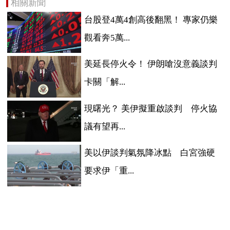
相關新聞
台股登4萬4創高後翻黑！ 專家仍樂
觀看奔5萬...
美延長停火令！ 伊朗嗆沒意義談判
卡關「解...
現曙光？ 美伊擬重啟談判 停火協
議有望再...
美以伊談判氣氛降冰點 白宮強硬
要求伊「重...