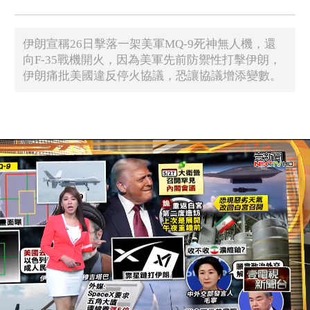
伊朗宣稱26日擊落一架美軍MQ-9死神無人機，還
向F-35戰機開火，因為美軍先前防禦性打擊伊朗，
伊朗痛批美國違反停火協議，恐讓協議增添變數。