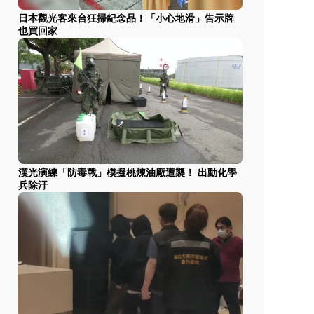
日本觀光客來台狂掃紀念品！「小心地滑」告示牌
也買回家
漢光演練「防毒戰」模擬桃煉油廠遭襲！ 出動化學
兵除汙