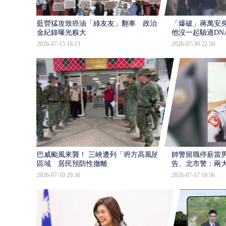
藍營猛攻致癌油「綠友友」翻車 政治獻
「爆破」蔣萬安身
金紀錄曝光糗大
他沒一起驗過DN
2026-07-15 16:13
2026-07-30 22:50
巴威颱風來襲！ 三峽遭列「坍方高風險」
帥警留職停薪當
區域 居民預防性撤離
告、北市警：兩
2026-07-10 20:36
2026-07-17 10:56