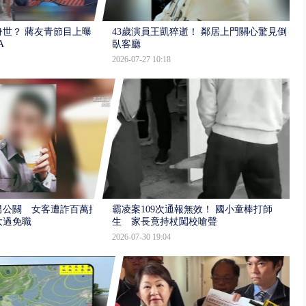
世？ 蔣友青節目上曝：
43歲演員王凱猝逝！ 鄰居上門關心驚見倒
A
臥客廳
2026-07-27 10:18
男公關 女客遭詐百萬提
霸凌案109次通報無效！ 國小童棒打師
大過免職
生 家長竟持杖闖校嗆聲
2026-07-30 19:04