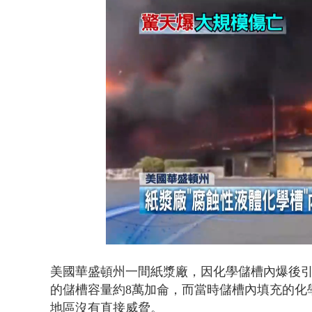
白海豚雨彈炸
Loaded
:
Unmute
42.90%
美國華盛頓州一間紙漿廠，因化學儲槽內爆後
的儲槽
容量約8萬加侖，而
當時儲槽內填充的化
地區沒有直接威脅。