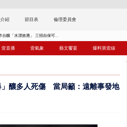
播介紹
節目表
倫理委員會
】里長參選人竟肇逃！ 連撞2車...
毒戰」模擬桃煉油廠遭襲！ 出...
壹直播
壹氣象
藝文饗宴
爆料第壹線
！ 20多枚榴彈砲「掉彈」軍人...
億！ 綠要藍白道歉 柯文哲再罵...
！ 中正紀念堂現「雨瀑階梯」 ...
爆」釀多人死傷 當局籲：遠離事發地
班！ 候補返台等一整夜 翁暴...
雨炸新竹！ 市區積水、山區道...
假惹怨 蔣萬安挨轟稱「沒發陸警...
又吸毒逆向撞 小客車被撞爛駕駛...