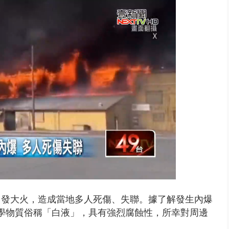
台釀「水漂效應」 三招自保可...
引發大火，造成當地多人死傷、失聯。據了解
發生內爆
學物質俗稱「白液」，具有強烈腐蝕性，所幸對周邊