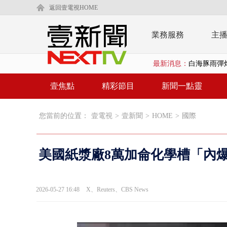
返回壹電視HOME
業務服務
主
最新消息：
【新聞一點靈
漢光演練「防
壹焦點
精彩節目
新聞一點靈
漢光演習出槌
您當前的位置：
壹電視
>
壹新聞
>
HOME
>
國際
慈濟遭詐10
白海豚挾暴雨
美國紙漿廠8萬加侖化學槽「內
颱風亂金門航
白海豚甩尾豪
2026-05-27 16:48
X、Reuters、CBS News
白海豚沒放
大貨車疲駕