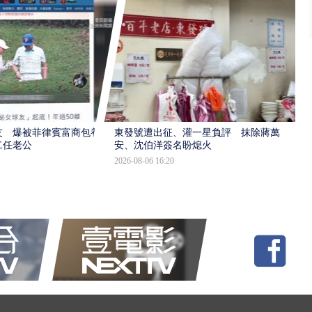
友 爆被菲律賓富商包養
東發號遭出征、灌一星負評 抹除蔣萬
二任老公
安、沈伯洋簽名盼熄火
2026-08-06 16:20