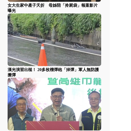
女大生家中產子夭折 母姊陪「拎屍袋」報案影片
曝光
漢光演習出槌！ 20多枚榴彈砲「掉彈」軍人無防護
搬彈