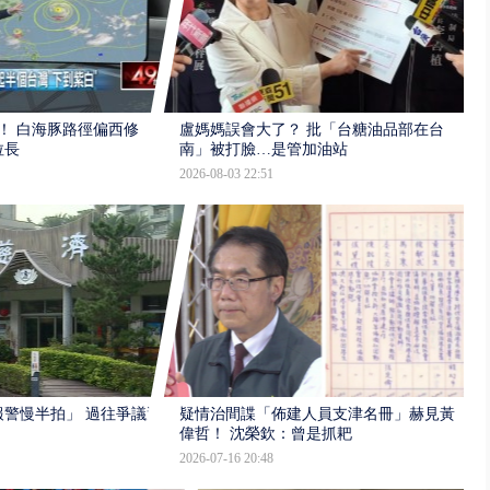
！ 白海豚路徑偏西修
盧媽媽誤會大了？ 批「台糖油品部在台
拉長
南」被打臉…是管加油站
2026-08-03 22:51
報警慢半拍」 過往爭議遭
疑情治間諜「佈建人員支津名冊」赫見黃
偉哲！ 沈榮欽：曾是抓耙
2026-07-16 20:48