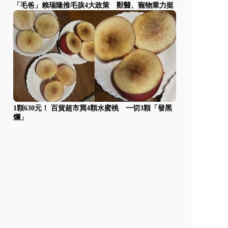
「毛爸」賴瑞隆推毛孩4大政策 獸醫、寵物業力挺
1顆630元！ 百貨超市買4顆水蜜桃 一切3顆「發黑
爛」