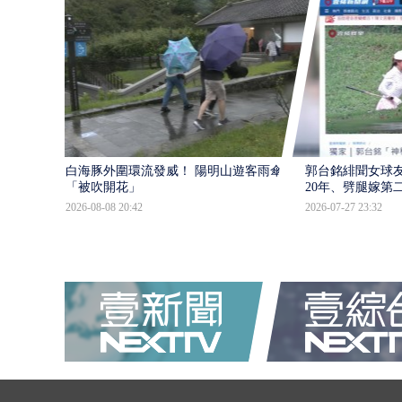
白海豚外圍環流發威！ 陽明山遊客雨傘
郭台銘緋聞女球
「被吹開花」
20年、劈腿嫁第
2026-08-08 20:42
2026-07-27 23:32