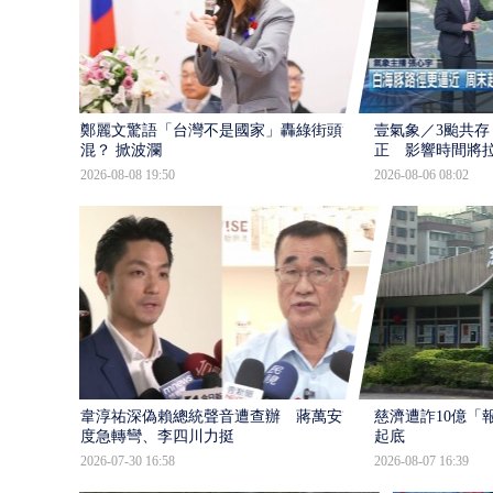
鄭麗文驚語「台灣不是國家」轟綠街頭混
壹氣象／3颱共存
混？ 掀波瀾
正 影響時間將
2026-08-08 19:50
2026-08-06 08:02
韋淳祐深偽賴總統聲音遭查辦 蔣萬安態
慈濟遭詐10億「
度急轉彎、李四川力挺
起底
2026-07-30 16:58
2026-08-07 16:39