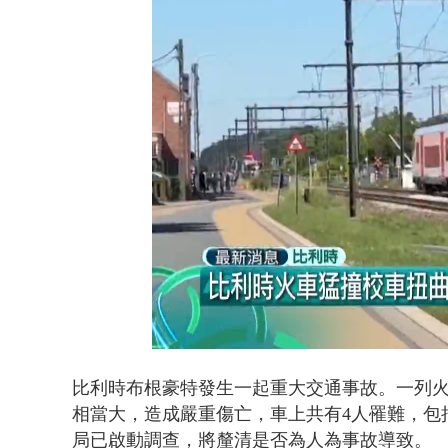
【新聞一點
Loaded
:
Unmute
55.80%
比利時布根豪特發生一起重大交通事故。一列
相當大，造成嚴重傷亡，車上共有4人罹難，包
局已啟動調查，將釐清是否為人為事故導致。