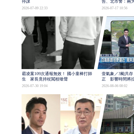
停課
告、北市警：兩
2026-07-09 22:33
2026-07-17 10:56
霸凌案109次通報無效！ 國小童棒打師
壹氣象／3颱共存
生 家長竟持杖闖校嗆聲
正 影響時間將
2026-07-30 19:04
2026-08-06 08:02