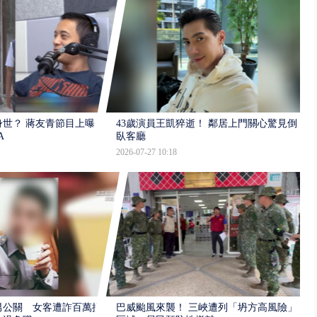
世？ 蔣友青節目上曝：
43歲演員王凱猝逝！ 鄰居上門關心驚見倒
A
臥客廳
2026-07-27 10:18
男公關 女客遭詐百萬提
巴威颱風來襲！ 三峽遭列「坍方高風險」