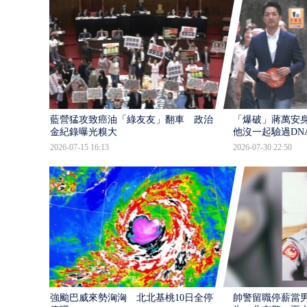
藍營猛攻致癌油「綠友友」翻車 政治獻
「爆破」蔣萬安身
金紀錄曝光糗大
他沒一起驗過DN
2026-07-15 16:13
2026-07-30 22:50
強颱巴威來勢洶洶 北北基桃10日全停班
帥警留職停薪當