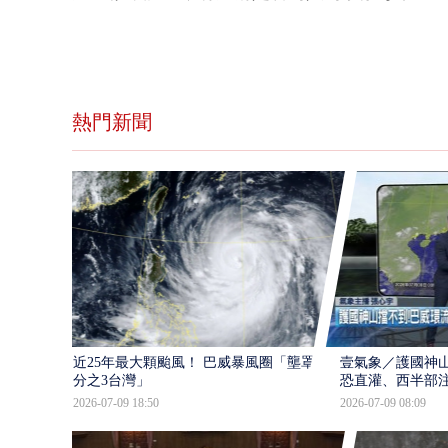
熱門新聞
近25年最大顆颱風！ 巴威暴風圈「壟罩4
壹氣象／護國神山
分之3台灣」
恐直灌、西半部
2026-07-09 18:50
2026-07-09 08:09