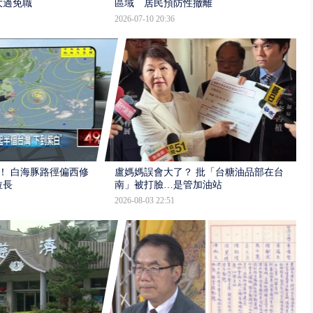
大過免職
區域 居民預防性撤離
2026-07-10 20:36
！ 白海豚路徑偏西修
盧媽媽誤會大了？ 批「台糖油品部在台
拉長
南」被打臉…是管加油站
2026-08-03 22:51