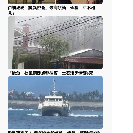
伊朗總統「詭異密會」最高領袖 全程「互不相
見」
「鯨魚」挾風雨肆虐菲律賓 土石流災情釀6死