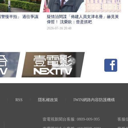
報警慢半拍」 過往爭議遭
疑情治間諜「佈建人員支津名冊」赫見黃
偉哲！ 沈榮欽：曾是抓耙
2026-07-16 20:48
RSS
隱私權政策
IWIN網路內容防護機構
壹電視新聞台客服: 0809-009-995
客服信箱: