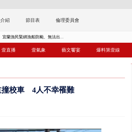
播介紹
節目表
倫理委員會
 宜蘭漁民緊綁漁船防颱、無法出...
風雨肆虐菲律賓 土石流災情釀6
壹直播
壹氣象
藝文饗宴
爆料第壹線
 惡劣海象船停航 綠島、蘭嶼...
告發詐欺 購屋綁定違法農地持分
三天 國軍進行關鍵基礎設施防護...
撞校車 4人不幸罹難
三車追撞！ 5旬男左腿骨折車體...
 文博會人氣IP集合、3公尺高Q...
撞直行騎士 恰遇憲兵隊實戰救援
晨火警 現場傳爆炸聲、72歲屋...