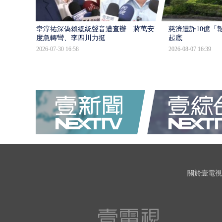
韋淳祐深偽賴總統聲音遭查辦 蔣萬安態
慈濟遭詐10億「
度急轉彎、李四川力挺
起底
2026-07-30 16:58
2026-08-07 16:39
關於壹電視