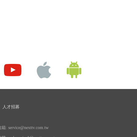
人才招募
 service@nexttv.com.tw