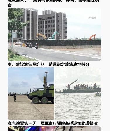
颱風要來了！ 惡劣海象船停航 綠島、蘭嶼趕送物
資
廣川建設遭告發詐欺 購屋綁定違法農地持分
漢光演習第三天 國軍進行關鍵基礎設施防護操演