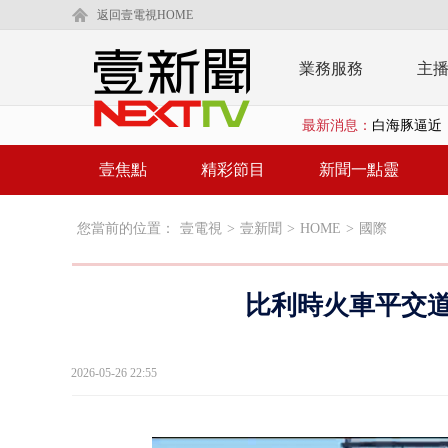
返回壹電視HOME
業務服務
主
最新消息：
白海豚逼近
「鯨魚」挾
壹焦點
精彩節目
新聞一點靈
颱風要來了！
您當前的位置：
壹電視
>
壹新聞
>
HOME
>
國際
廣川建設遭
漢光演習第
比利時火車平交道
國道南下凌晨
規模歷年最大
2026-05-26 22:55
外送員搶快
台中水電行清