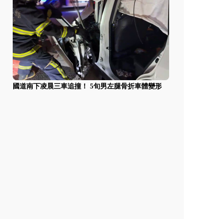
國道南下凌晨三車追撞！ 5旬男左腿骨折車體變形