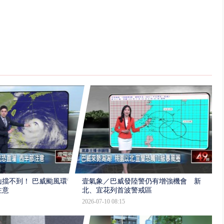
擋不到！ 巴威颱風環流
壹氣象／巴威發陸警仍有增強機會 新
注意
北、宜花列首波警戒區
2026-07-10 08:15