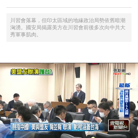
川習會落幕，但印太區域的地緣政治局勢依舊暗潮
洶湧。國安局揭露美方在川習會前後多次向中共大
秀軍事肌肉。