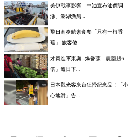
美伊戰事影響 中油宣布油價調
漲、澎湖漁船...
飛日商務艙素食餐「只有一根香
蕉」 旅客傻...
才賀進軍東奧...爆香蕉「農藥超6
倍」遭日下...
日本觀光客來台狂掃紀念品！「小
心地滑」告...