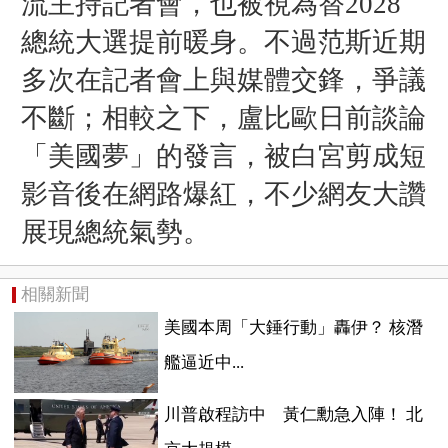
流主持記者會，也被視為替2028
總統大選提前暖身。不過范斯近期
多次在記者會上與媒體交鋒，爭議
不斷；相較之下，盧比歐日前談論
「美國夢」的發言，被白宮剪成短
影音後在網路爆紅，不少網友大讚
展現總統氣勢。
相關新聞
美國本周「大錘行動」轟伊？ 核潛
艦逼近中...
川普啟程訪中 黃仁勳急入陣！ 北