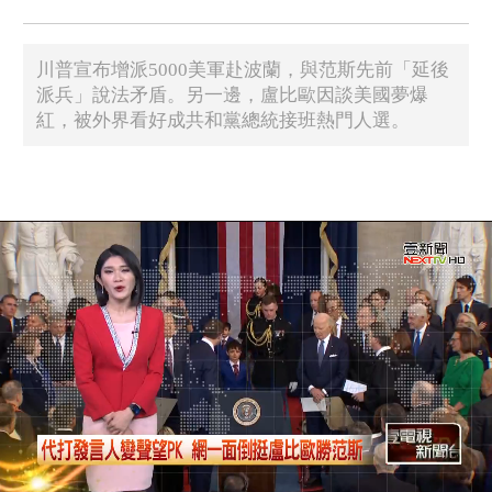
川普宣布增派5000美軍赴波蘭，與范斯先前「延後
派兵」說法矛盾。另一邊，盧比歐因談美國夢爆
紅，被外界看好成共和黨總統接班熱門人選。