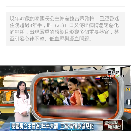
現年47歲的泰國長公主帕差拉吉蒂雅帕，已經昏迷
住院超過3年半，昨（21)）日又傳出病情急速惡化
的噩耗，出現嚴重的感染且影響多個重要器官，甚
至引發心律不整、低血壓與凝血問題。