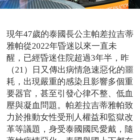
現年47歲的泰國長公主帕差拉吉蒂
雅帕從2022年昏迷以來一直未
醒，已經昏迷住院超過3年半，昨
（21）日又傳出病情急速惡化的噩
耗，出現嚴重的感染且影響多個重
要器官，甚至引發心律不整、低血
壓與凝血問題。帕差拉吉蒂雅帕致
力於推動女性受刑人權益和監獄改
革等議題，身受泰國國民愛戴，隨