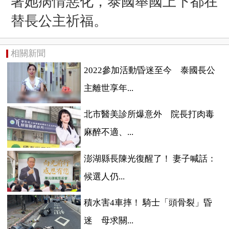
著她病情惡化，泰國舉國上下都在
替長公主祈福。
相關新聞
2022參加活動昏迷至今 泰國長公
主離世享年...
北市醫美診所爆意外 院長打肉毒
麻醉不適、...
澎湖縣長陳光復醒了！ 妻子喊話：
候選人仍...
積水害4車摔！ 騎士「頭骨裂」昏
迷 母求關...