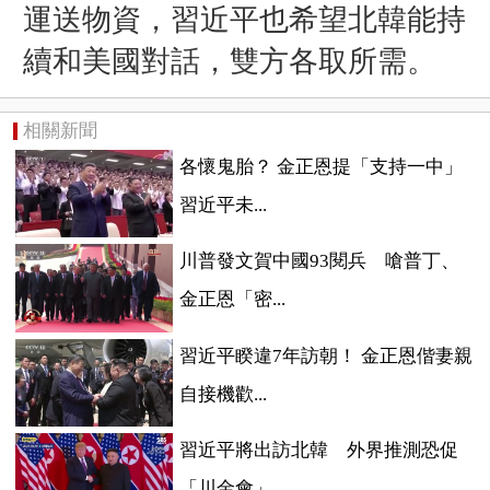
運送物資，習近平也希望北韓能持
續和美國對話，雙方各取所需。
相關新聞
各懷鬼胎？ 金正恩提「支持一中」
習近平未...
川普發文賀中國93閱兵 嗆普丁、
金正恩「密...
習近平睽違7年訪朝！ 金正恩偕妻親
自接機歡...
習近平將出訪北韓 外界推測恐促
「川金會」