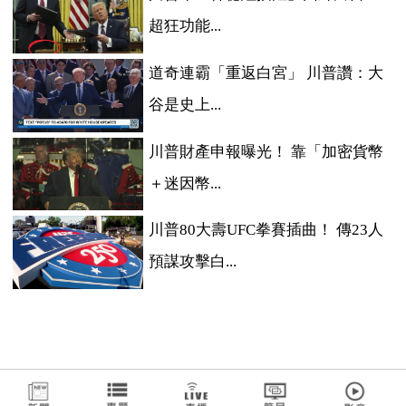
超狂功能...
道奇連霸「重返白宮」 川普讚：大
谷是史上...
川普財產申報曝光！ 靠「加密貨幣
＋迷因幣...
川普80大壽UFC拳賽插曲！ 傳23人
預謀攻擊白...