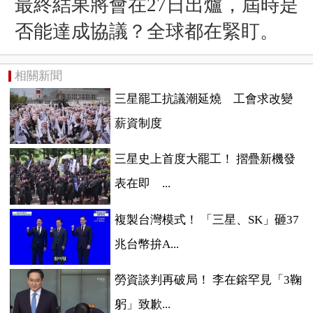
最終結果將會在27日出爐，屆時是
否能達成協議？全球都在緊盯。
相關新聞
三星罷工抗議潮延燒 工會求改變
薪資制度
三星史上首度大罷工！ 摺疊新機發
表在即 ...
複製台灣模式！ 「三星、SK」砸37
兆台幣拚A...
勞資談判再破局！ 李在鎔罕見「3鞠
躬」致歉...