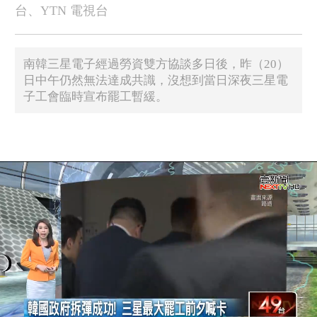
台、YTN 電視台
南韓三星電子經過勞資雙方協談多日後，昨（20）
日中午仍然無法達成共識，沒想到當日深夜三星電
子工會臨時宣布罷工暫緩。