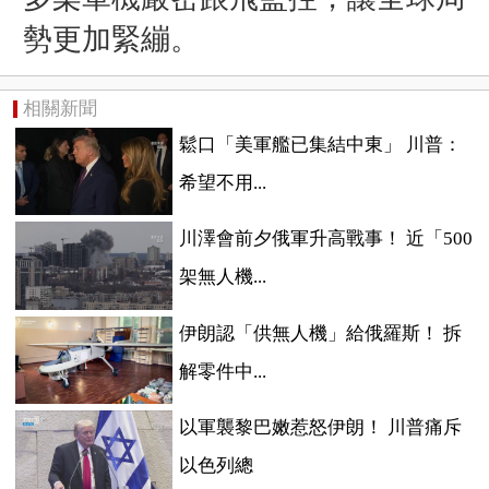
勢更加緊繃。
相關新聞
鬆口「美軍艦已集結中東」 川普：
希望不用...
川澤會前夕俄軍升高戰事！ 近「500
架無人機...
伊朗認「供無人機」給俄羅斯！ 拆
解零件中...
以軍襲黎巴嫩惹怒伊朗！ 川普痛斥
以色列總