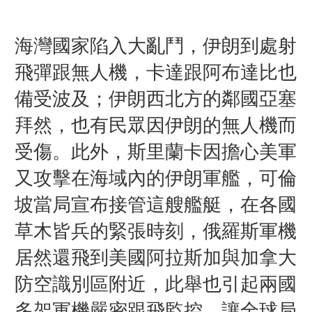
海灣國家陷入大亂鬥，伊朗到處射
飛彈跟無人機，卡達跟阿布達比也
備受波及；伊朗西北方的鄰國亞塞
拜然，也有民眾因伊朗的無人機而
受傷。此外，斯里蘭卡因擔心美軍
又攻擊在海域內的伊朗軍艦，可倫
坡當局宣布接管這艘艦艇，在各國
草木皆兵的緊張時刻，俄羅斯軍機
居然還飛到美國阿拉斯加與加拿大
防空識別區附近，此舉
也引起兩國
多架軍機嚴密跟飛監控，
讓全球局