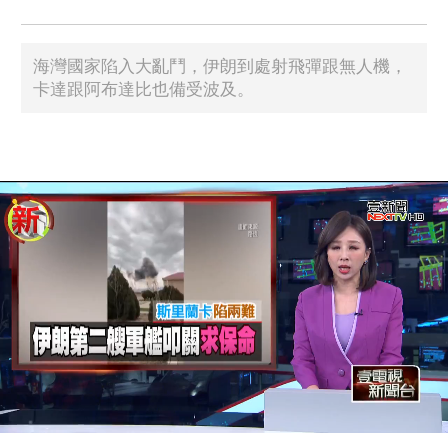
海灣國家陷入大亂鬥，伊朗到處射飛彈跟無人機，
卡達跟阿布達比也備受波及。