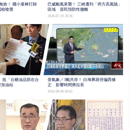
報無效！ 國小童棒打師
巴威颱風來襲！ 三峽遭列「坍方高風險」
闖校嗆聲
區域 居民預防性撤離
2026-07-10 20:36
 批「台糖油品部在台
壹氣象／3颱共存！ 白海豚路徑偏西修
管加油站
正 影響時間將拉長
2026-08-06 08:02