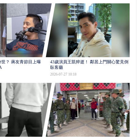
世？ 蔣友青節目上曝：
43歲演員王凱猝逝！ 鄰居上門關心驚見倒
A
臥客廳
2026-07-27 10:18