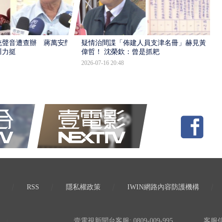
統聲音遭查辦 蔣萬安態
疑情治間諜「佈建人員支津名冊」赫見黃
川力挺
偉哲！ 沈榮欽：曾是抓耙
2026-07-16 20:48
RSS
隱私權政策
IWIN網路內容防護機構
壹電視新聞台客服: 0809-009-995
客服信箱: