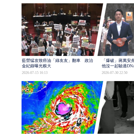
藍營猛攻致癌油「綠友友」翻車 政治獻
「爆破」蔣萬安身
金紀錄曝光糗大
他沒一起驗過DN
2026-07-15 16:13
2026-07-30 22:50