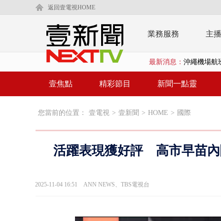
返回壹電視HOME
業務服務
主
最新消息：
沖繩機場航班
泰國傳嚴重校
壹焦點
精彩節目
新聞一點靈
中聯毒油20
您當前的位置：
壹電視
>
壹新聞
>
HOME
>
國際
BP出道10周
「吉伊卡哇
活躍表現獲好評 高市早苗內
「疫苗採購」
LaLapor
2025-11-04 16:51
ANN NEWS、TBS電視台
名律狠詐慈濟
父親節限定！