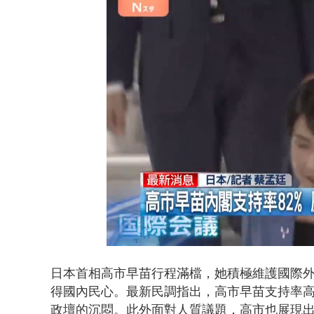
白海豚海警！
Loaded
:
Unmute
59.70%
日本首相高市早苗行程滿檔，她積極維護國際
得國內民心。最新民調指出，高市早苗支持率高達
政壇的沉悶。此外面對人質議題，高市也展現