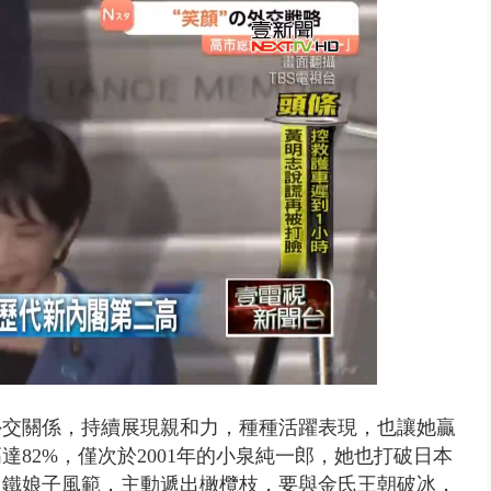
 雨彈將炸台中以北 不排除明...
外交關係，持續展現親和力，種種活躍表現，也讓她贏
82%，僅次於2001年的小泉純一郎，她也打破日本
出鐵娘子風範，主動遞出橄欖枝，要與金氏王朝破冰，