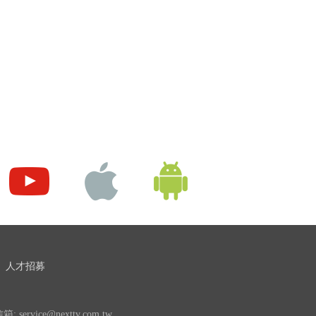
人才招募
 service@nexttv.com.tw