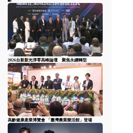
辭
2026台新新光淨零高峰論壇 聚焦永續轉型
高齡健康產業博覽會 「臺灣農業樂活館」登場