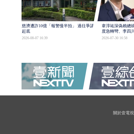
慈濟遭詐10億「報警慢半拍」 過往爭議遭
韋淳祐深偽賴總
起底
度急轉彎、李四
2026-08-07 16:39
2026-07-30 16:58
關於壹電視