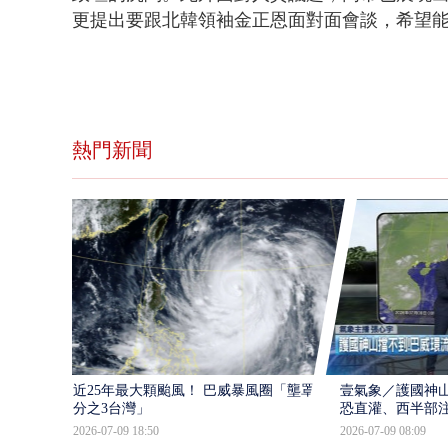
更提出要跟北韓領袖金正恩面對面會談，希望能
熱門新聞
近25年最大顆颱風！ 巴威暴風圈「壟罩4
壹氣象／護國神山
分之3台灣」
恐直灌、西半部
2026-07-09 18:50
2026-07-09 08:09