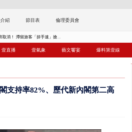
播介紹
節目表
倫理委員會
取消！ 滯留旅客「拚手速」搶...
園槍擊！ 14歲槍手開火釀多師...
壹直播
壹氣象
藝文饗宴
爆料第壹線
%下架標準惹議 傳石崇良、姜至...
年！ 8／8見面會限40粉絲 YG大...
」劇場版超人氣限量特典 粉絲排...
閣支持率82%、歷代新內閣第二高
大逆轉！ 證實慈濟買BNT遭詐10...
t天花板崩落「鷹架倒塌」砸傷嬤 客...
10億！ 豪宅藏「9千萬鈔票磚、...
 「一鴨三吃」、「客家攪福」...