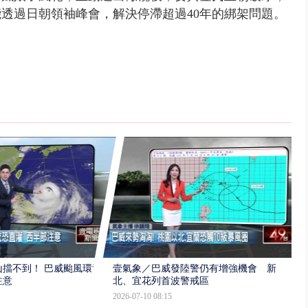
透過日朝領袖峰會，解決停滯超過40年的綁架問題。
擋不到！ 巴威颱風環流
壹氣象／巴威發陸警仍有增強機會 新
注意
北、宜花列首波警戒區
2026-07-10 08:15