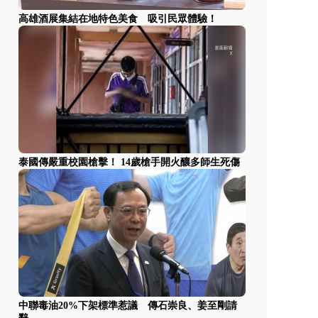
高雄酒展集結在地特色美食 吸引民眾體驗！
泰國傳嚴重校園槍擊！ 14歲槍手開火釀多師生死傷
中聯毒油20%下架標準惹議 傳石崇良、姜至剛請