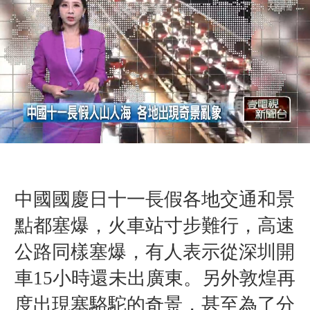
中國國慶日十一長假各地交通和景
點都塞爆，火車站寸步難行，
高速
公路同樣塞爆，有人表示從深圳開
車15小時還未出廣東。另外
敦煌再
度出現塞駱駝的奇景，
甚至為了分