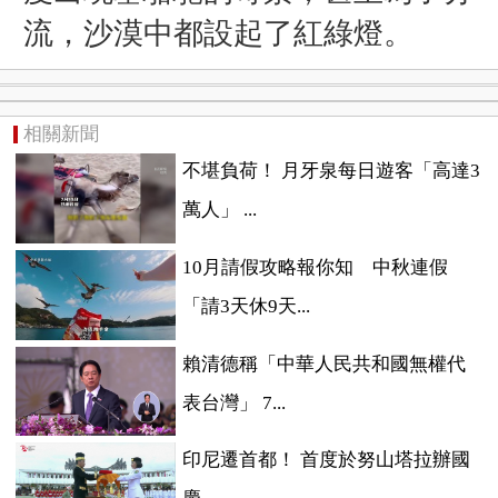
流，沙漠中都設起了紅綠燈。
相關新聞
不堪負荷！ 月牙泉每日遊客「高達3
萬人」 ...
10月請假攻略報你知 中秋連假
「請3天休9天...
賴清德稱「中華人民共和國無權代
表台灣」 7...
印尼遷首都！ 首度於努山塔拉辦國