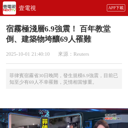
壹電視
APP下載
宿霧極淺層6.9強震！ 百年教堂
倒、建築物垮釀69人罹難
2025-10-01 21:40:10
來源：Reuters
菲律賓宿霧省30日晚間，發生規模6.9強震，目前已
知至少有69人不幸罹難，災情相當慘重。