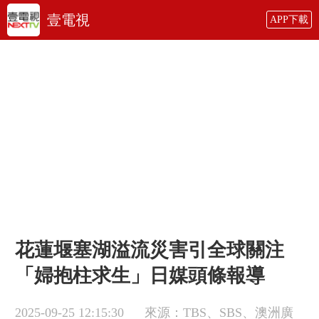
壹電視
APP下載
花蓮堰塞湖溢流災害引全球關注
「婦抱柱求生」日媒頭條報導
2025-09-25 12:15:30
來源：TBS、SBS、澳洲廣