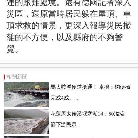
蓮的艱難處境。還有德國記者深入
災區，還原當時居民躲在屋頂、車
頂求救的情景，更深入報導災民撤
離的不方便，以及縣府的不夠警
覺。
相關新聞
馬太鞍溪便道搶通！ 卓揆：鋼便橋
完成4成、...
花蓮馬太鞍溪堰塞湖14：50溢流
籲下游民眾...