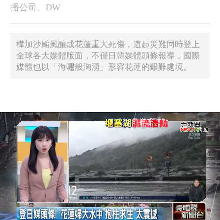
播公司、DW
樺加沙颱風釀成花蓮重大死傷，這起災難同時登上
全球各大媒體版面，不僅日韓媒體頭條報導，國際
媒體也以「海嘯般洶湧」形容花蓮的艱難處境。